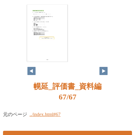
67
幌延_評価書_資料編
67/67
元のページ
../index.html#67