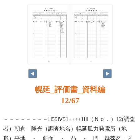
11
12
幌延_評価書_資料編
12/67
－－－－－－－－Ⅲ55Ⅳ51++++1ⅠⅡ（Ｎｏ．）12(調査
者）朝倉 隆光（調査地名）幌延風力発電所（地
形）平地 ・ 斜面 ・ 凸 ・ 凹 群落名：ミ