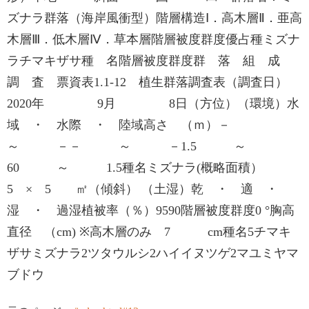
ズナラ群落（海岸風衝型）階層構造Ⅰ．高木層Ⅱ．亜高
木層Ⅲ．低木層Ⅳ．草本層階層被度群度優占種ミズナ
ラチマキザサ種 名階層被度群度群 落 組 成
調 査 票資表1.1-12 植生群落調査表（調査日）
2020年 9月 8日（方位）（環境）水
域 ・ 水際 ・ 陸域高さ （ｍ）－
～ －－ ～ －1.5 ～
60 ～ 1.5種名ミズナラ(概略面積）
5 × 5 ㎡（傾斜） （土湿）乾 ・ 適 ・
湿 ・ 過湿植被率（％）9590階層被度群度0 °胸高
直径 （cm) ※高木層のみ 7 cm種名5チマキ
ザサミズナラ2ツタウルシ2ハイイヌツゲ2マユミヤマ
ブドウ