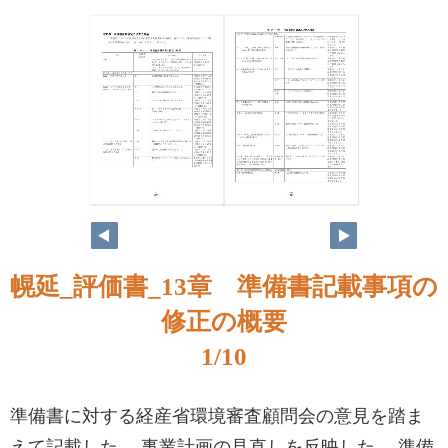
1
2
幌延_評価書_13章 準備書記載事項の
修正の概要
1/10
準備書に対する経産省環境審査顧問会の意見を踏ま
えて記載した。 事業計画の見直しを反映した。 準備