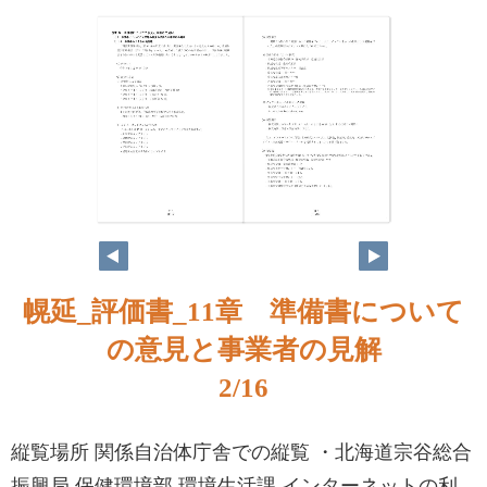
1
2
幌延_評価書_11章 準備書について
の意見と事業者の見解
2/16
縦覧場所 関係自治体庁舎での縦覧 ・北海道宗谷総合
振興局 保健環境部 環境生活課 インターネットの利