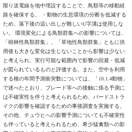
限り送電線を地中埋設することで、鳥類等の移動経
路を確保する。 ・動物の生息環境の分断を低減する
ため、落下後の這い出しが難しいU字溝は使用しな
い。 環境変化による鳥類群集への影響については、
「樹林性鳥類群集」、「草地性鳥類群集」ともに供
用後も大きな変化は生じないことから影響は少ない
と考えられ、実行可能な範囲内で影響の回避・低減
が図られているものと評価する。また、空中を利用
する種の年間予測衝突数については、「10.1.4動物」
で述べたとおり、ブレード等への接触に係る予測に
は不確実性を伴うと考えられるため、バードストラ
イクの影響を確認するための事後調査を実施する。
その他、チュウヒへの影響予測についても不確実性
も伴っていると考えられるため、希少猛禽類への影