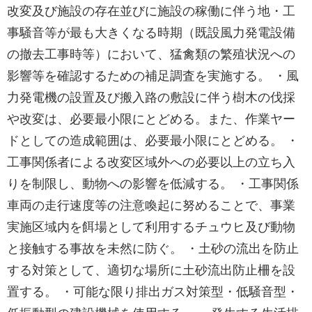
改変及び施設の存在並びに施設の稼働に伴う地・工
事騒音等が最も大きくなる時期（既設風力発電設備
の撤去工事時等）において、猛禽類の繁殖状況への
影響等を確認するための補足調査を実施する。 ・風
力発電機の設置及び搬入路の敷設に伴う樹木の伐採
や改変は、必要最小限にとどめる。また、作業ヤー
ドとしての造成範囲は、必要最小限にとどめる。 ・
工事関係者による改変区域外への必要以上の立ち入
りを制限し、動物への影響を低減する。 ・工事関係
車両の走行速度等の注意喚起に努めることで、事業
実施区域内を餌場として利用するチュウヒ及び動物
と接触する事故を未然に防ぐ。 ・土砂の流出を防止
する対策として、適切な場所に土砂流出防止柵を設
置する。 ・可能な限り排出ガス対策型・低騒音型・