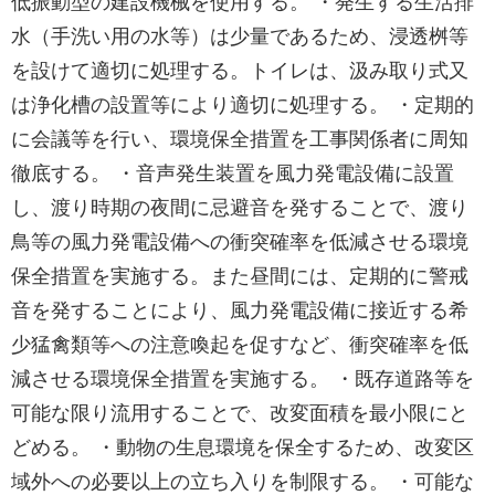
低振動型の建設機械を使用する。 ・発生する生活排
水（手洗い用の水等）は少量であるため、浸透桝等
を設けて適切に処理する。トイレは、汲み取り式又
は浄化槽の設置等により適切に処理する。 ・定期的
に会議等を行い、環境保全措置を工事関係者に周知
徹底する。 ・音声発生装置を風力発電設備に設置
し、渡り時期の夜間に忌避音を発することで、渡り
鳥等の風力発電設備への衝突確率を低減させる環境
保全措置を実施する。また昼間には、定期的に警戒
音を発することにより、風力発電設備に接近する希
少猛禽類等への注意喚起を促すなど、衝突確率を低
減させる環境保全措置を実施する。 ・既存道路等を
可能な限り流用することで、改変面積を最小限にと
どめる。 ・動物の生息環境を保全するため、改変区
域外への必要以上の立ち入りを制限する。 ・可能な