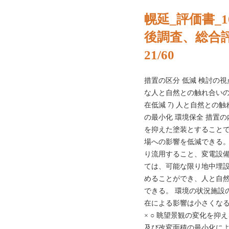
幌延_評価書_
後調査、総合
21/60
措置の区分 低減 検討の
な人と自然との触れ合いの
在低減 7) 人と自然との
の最小化 環境保全 措置
を抑えた塗装とすること
場への影響を低減できる。
り流用すること、変電設
ては、可能な限り地中埋
めることができ、人と自
できる。 環境の状況施設
在による影響は小さくなる。
× ○ 眺望景観の変化を抑
及び改変面積の最小化によ