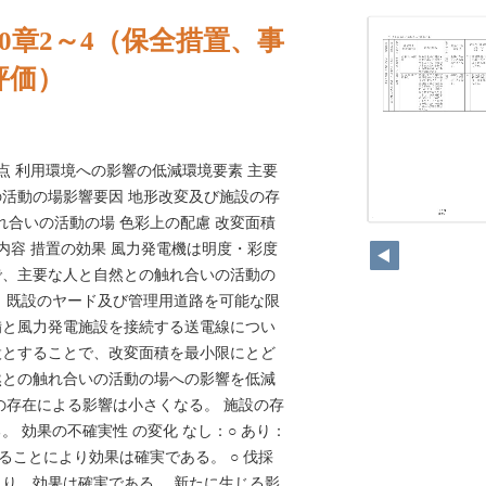
10章2～4（保全措置、事
評価）
視点 利用環境への影響の低減環境要素 主要
活動の場影響要因 地形改変及び施設の存
触れ合いの活動の場 色彩上の配慮 改変面積
21
の内容 措置の効果 風力発電機は明度・彩度
で、主要な人と自然との触れ合いの活動の
 既設のヤード及び管理用道路を可能な限
備と風力発電施設を接続する送電線につい
設とすることで、改変面積を最小限にとど
然との触れ合いの活動の場への影響を低減
の存在による影響は小さくなる。 施設の存
 効果の不確実性 の変化 なし：○ あり：
えることにより効果は確実である。 ○ 伐採
り、効果は確実である。 新たに生じる影