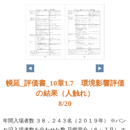
7
8
幌延_評価書_10章1.7 環境影響評価
の結果（人触れ）
8/20
年間入場者数 ３８，２４３名（２０１９年） ※パン
ケ沼入場者数を合わせた数 花鑑賞会（６～７月） ホ