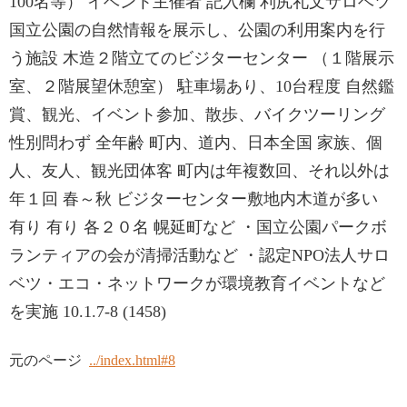
100名等） イベント主催者 記入欄 利尻礼文サロベツ
国立公園の自然情報を展示し、公園の利用案内を行
う施設 木造２階立てのビジターセンター （１階展示
室、２階展望休憩室） 駐車場あり、10台程度 自然鑑
賞、観光、イベント参加、散歩、バイクツーリング
性別問わず 全年齢 町内、道内、日本全国 家族、個
人、友人、観光団体客 町内は年複数回、それ以外は
年１回 春～秋 ビジターセンター敷地内木道が多い
有り 有り 各２０名 幌延町など ・国立公園パークボ
ランティアの会が清掃活動など ・認定NPO法人サロ
ベツ・エコ・ネットワークが環境教育イベントなど
を実施 10.1.7-8 (1458)
元のページ
../index.html#8