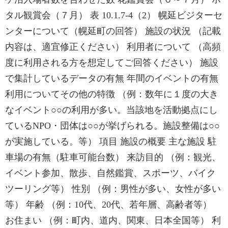
タル観賞会（７月） 表 10.1.7-4（2） 幌延ビジターセ
ンターについて（幌延町の回答） 施設の状況 （記載
内容は、適宜修正ください） 利用者について （高頻
度に利用される方を想定してご回答ください） 施設
で集計しているデータの有無 年間のイベントの有無
利用についてその他の特徴 （例：数年に１度の大き
なイベント○○の利用が多い。当該地を活動拠点にし
ているNPO・団体は○○が挙げられる。施設整備は○○
が実施している。等） 項目 施設の概要 主な施設 駐
車場の有無（駐車可能台数） 来訪目的 （例：観光、
イベント参加、散歩、自然鑑賞、スポーツ、バイク
ツーリング等） 性別 （例：男性が多い、女性が多い
等） 年齢 （例：10代、20代、若年層、高齢者等）
お住まい （例：町内、道内、関東、日本全国等） 利