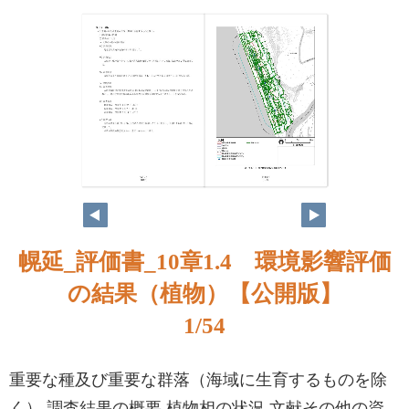
1
2
幌延_評価書_10章1.4 環境影響評価
の結果（植物）【公開版】
1/54
重要な種及び重要な群落（海域に生育するものを除
く） 調査結果の概要 植物相の状況 文献その他の資