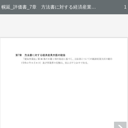
幌延_評価書_7章 方法書に対する経済産業大臣の勧告
1