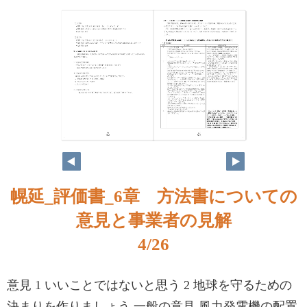
3
4
幌延_評価書_6章 方法書についての
意見と事業者の見解
4/26
意見 1 いいことではないと思う 2 地球を守るための
決まりを作りましょう 一般の意見 風力発電機の配置