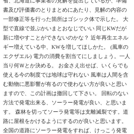
省、北海道に事業者の見解を提出しているが、準備
書及び評価書のとりまとめにあたり、見解の内容の
一部修正等を行った箇所はゴシック体で示した。 大
型で直線で並ぶかいまとおなじでいい 同じKWだが
新に増やすことができないのかな？ 近年再生エネル
ギー増えている中、KWを増してほしかた。 (風車の
エクザエル) 電力の消費を割当てにしましょう。一人
当り何Ｗとか決める。 お金さえ出せば、いくらでも
使える今の制度では地球は守れない 風車は人間を含
む動物に悪影響が有るので使わない方が良いと思い
ますので、この計画は撤回して下さい。 回転のない
方法で発電出来る、ソーラー発電が良い、と思いま
す。 森林を切ってソーラ発電等は支離滅裂です。道
路に屋根をかけるようにするのが良いと思います。
全国の道路にソーラー発電をすれば、けっこう発電