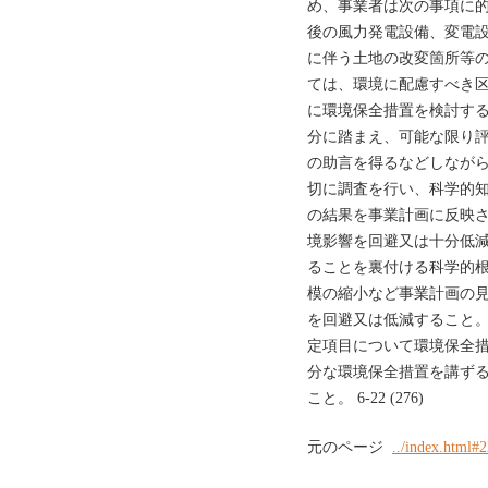
め、事業者は次の事項に的確
後の風力発電設備、変電
に伴う土地の改変箇所等
ては、環境に配慮すべき
に環境保全措置を検討する
分に踏まえ、可能な限り
の助言を得るなどしなが
切に調査を行い、科学的
の結果を事業計画に反映
境影響を回避又は十分低
ることを裏付ける科学的
模の縮小など事業計画の
を回避又は低減すること。
定項目について環境保全
分な環境保全措置を講ず
こと。 6-22 (276)
元のページ
../index.html#