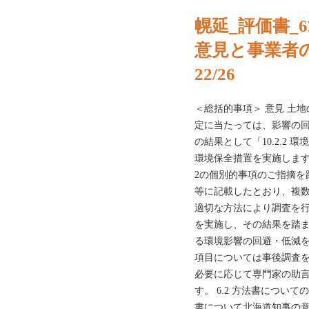
幌延_評価書_
意見と事業者
22/26
＜総括的事項＞ 意見 土
定に当たっては、影響の
の結果として「10.2.2
環境保全措置を実施します。
2の個別的事項のご指摘を踏
等に記載したとおり、複
適切な方法により調査を
を実施し、その結果を踏
る環境影響の回避・低減を
項目については事後調査
必要に応じて専門家の助
す。 6.2 方法書につい
書について北海道知事の