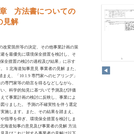
6章 方法書についての
の見解
地の改変箇所等の決定、その他事業計画の策
回避を最優先に環境保全措置を検討し、そ
 環境保全措置の検討の過程及び結果」に示す
21
 1 北海道知事意見 事業者の見解 また、
まえ、「10.1.9 専門家へのヒアリング」
数の専門家等の助言を得るなどしながら、
行い、科学的知見に基づいて予測及び評価
まえて事業計画の検討に反映し、事業によ
図りました。 予測の不確実性を伴う選定
を実施します。また、その結果を踏まえ、
言や指導を仰ぎ、環境保全措置を検討しま
ての北海道知事の意見及び事業者の見解 方法
意見及びこれに対する事業者の見解は以下