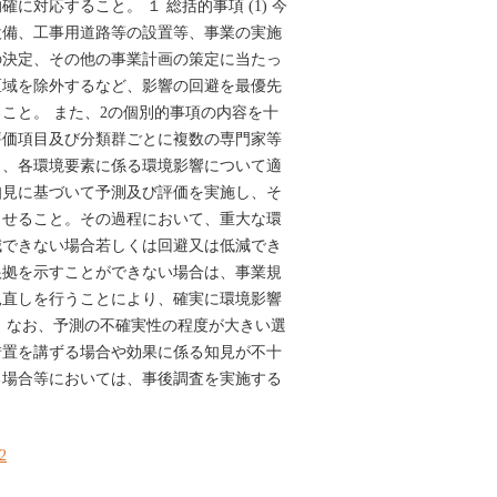
に対応すること。 １ 総括的事項 (1) 今
設備、工事用道路等の設置等、事業の実施
の決定、その他の事業計画の策定に当たっ
区域を除外するなど、影響の回避を最優先
こと。 また、2の個別的事項の内容を十
評価項目及び分類群ごとに複数の専門家等
ら、各環境要素に係る環境影響について適
知見に基づいて予測及び評価を実施し、そ
させること。その過程において、重大な環
減できない場合若しくは回避又は低減でき
根拠を示すことができない場合は、事業規
見直しを行うことにより、確実に環境影響
 なお、予測の不確実性の程度が大きい選
措置を講ずる場合や効果に係る知見が不十
る場合等においては、事後調査を実施する
22