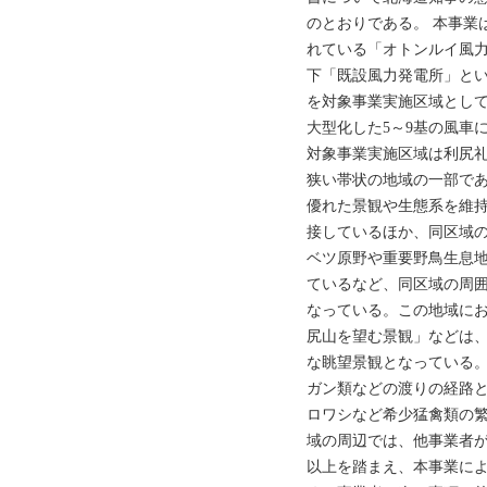
のとおりである。 本事業
れている「オトンルイ風力発
下「既設風力発電所」とい
を対象事業実施区域とし
大型化した5～9基の風車
対象事業実施区域は利尻
狭い帯状の地域の一部で
優れた景観や生態系を維
接しているほか、同区域
ベツ原野や重要野鳥生息地
ているなど、同区域の周
なっている。この地域に
尻山を望む景観」などは
な眺望景観となっている
ガン類などの渡りの経路
ロワシなど希少猛禽類の
域の周辺では、他事業者
以上を踏まえ、本事業に