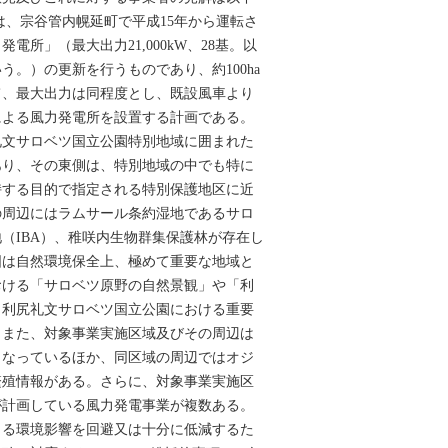
は、宗谷管内幌延町で平成15年から運転さ
電所」（最大出力21,000kW、28基。以
う。）の更新を行うものであり、約100ha
て、最大出力は同程度とし、既設風車より
による風力発電所を設置する計画である。
礼文サロベツ国立公園特別地域に囲まれた
あり、その東側は、特別地域の中でも特に
持する目的で指定される特別保護地区に近
の周辺にはラムサール条約湿地であるサロ
（IBA）、稚咲内生物群集保護林が存在し
囲は自然環境保全上、極めて重要な地域と
おける「サロベツ原野の自然景観」や「利
、利尻礼文サロベツ国立公園における重要
。また、対象事業実施区域及びその周辺は
となっているほか、同区域の周辺ではオジ
繁殖情報がある。さらに、対象事業実施区
が計画している風力発電事業が複数ある。
よる環境影響を回避又は十分に低減するた