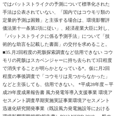
ではバットストライクの予測について標準化された
手法は公表されていない、「国内ではコウモリ類の
定量的予測は困難」と主張する場合は、環境影響評
価法第十一条第2項に従い」、経済産業大臣に対し、
「バットストライクに係る予測手法」について「技
術的な助言を記載した書面」の交付を求めること。
■35.月2回程度の死骸探索調査など信用できない コウ
モリの死骸はスカベンジャーに持ち去られて3日程度
で消失することが明らかとなっている*。仮に月2回
程度の事後調査で「コウモリは見つからなかった」
などと主張しても、信用できない。 *平成28年度～平
成29年度成果報告書 風力発電等導入支援事業 環境ア
セスメント調査早期実施実証事業環境アセスメント
迅速化研究開発事業（既設風力発電施設等における