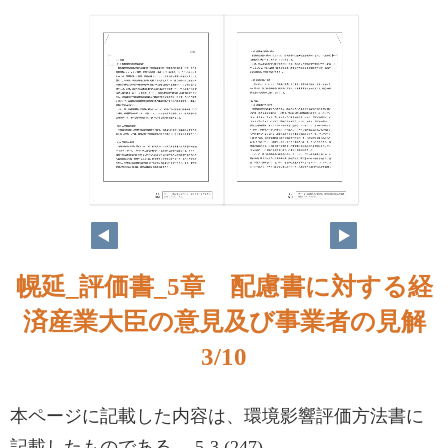
3
4
幌延_評価書_5章 配慮書に対する経
済産業大臣の意見及び事業者の見解
3/10
本ページに記載した内容は、環境影響評価方法書に
記載したものである。 5-3 (247)