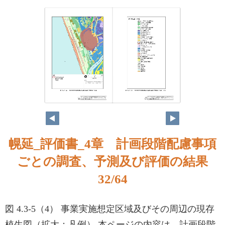
31
32
幌延_評価書_4章 計画段階配慮事項
ごとの調査、予測及び評価の結果
32/64
図 4.3-5（4） 事業実施想定区域及びその周辺の現存
植生図（拡大；凡例） 本ページの内容は、計画段階