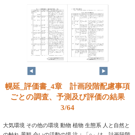
3
4
幌延_評価書_4章 計画段階配慮事項
ごとの調査、予測及び評価の結果
3/64
大気環境 その他の環境 動物 植物 生態系 人と自然と
の触れ 景観 合いの活動の場 注：「○」は、計画段階