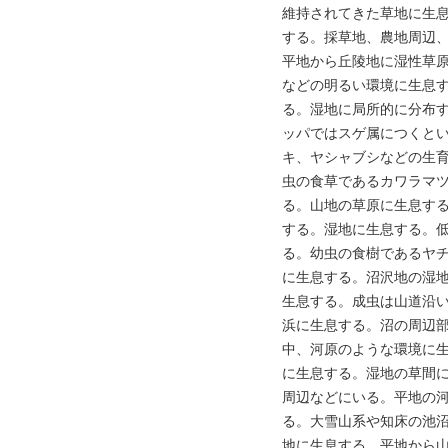
維持されてきた草地に生
する。採草地、農地周辺
平地から丘陵地に湿性草
などの明るい環境に生息
る。湿地に局所的に分布
ッパではスゲ属につくと
キ、ヤシャブシなどの生
虫の食草であるカワラマ
る。山地の草原に生息す
する。湿地に生息する。
る。幼虫の食樹であるヤ
に生息する。沼沢地の湿
生息する。成虫は山道沿
浜に生息する。沼の周辺
中、河原のような環境に
に生息する。湿地の草間
周辺などにいる。平地の
る。大雪山系や知床の池
地に生息する。平地から