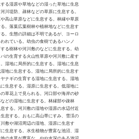
息する湿原や草地などの湿った草地に生息
、河川堤防、疎林などの草原に生息する。
原や高山草原などに生息する。林縁や草原
する。落葉広葉樹林や植林地などに生息す
する。生態の詳細は不明であるが、ヨーロ
いわれている。幼虫の食樹であるハンノ
育する樹林や河川敷のなどに生息する。幼
ツバの生育する火山性草原や河川敷に産す
る。湿地に局所的に生息する。湿地に生息
低湿地に生息する。湿地に局所的に生息す
チヤナギの生育する湿地に生息する。湿地
地に生息する。湿原に生息する。低湿地に
いの草花上で見られる。河口部や海岸の砂
部などの湿地に生息する。林縁部や疎林
生息する。河川敷の湿地や湿原の水辺付近
に生息する。おもに高山帯にすみ、雪渓の
河川敷や湖沼周辺の湿地、湿原に生息す
沼に生息する。水生植物が豊富な池沼、湿
山地の水草が豊富な、やや水深のある池沼