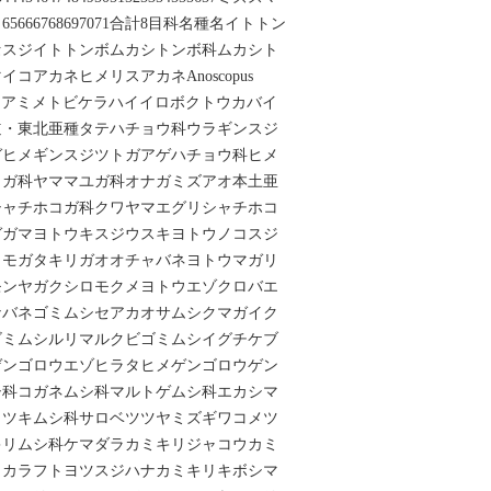
チ目65666768697071合計8目科名種名イトトン
セスジイトトンボムカシトンボ科ムカシト
コアカネヒメリスアカネAnoscopus
バイ科ヒメアミメトビケラハイイロボクトウカバイ
道・東北亜種タテハチョウ科ウラギンスジ
ガヒメギンスジツトガアゲハチョウ科ヒメ
トガ科ヤママユガ科オナガミズアオ本土亜
シャチホコガ科クワヤマエグリシャチホコ
ガガマヨトウキスジウスキヨトウノコスジ
クモガタキリガオオチャバネヨトウマガリ
モンヤガクシロモクメヨトウエゾクロバエ
ナバネゴミムシセアカオサムシクマガイク
ゴミムシルリマルクビゴミムシイグチケブ
ゲンゴロウエゾヒラタヒメゲンゴロウゲン
シ科コガネムシ科マルトゲムシ科エカシマ
メツキムシ科サロベツツヤミズギワコメツ
キリムシ科ケマダラカミキリジャコウカミ
リカラフトヨツスジハナカミキリキボシマ