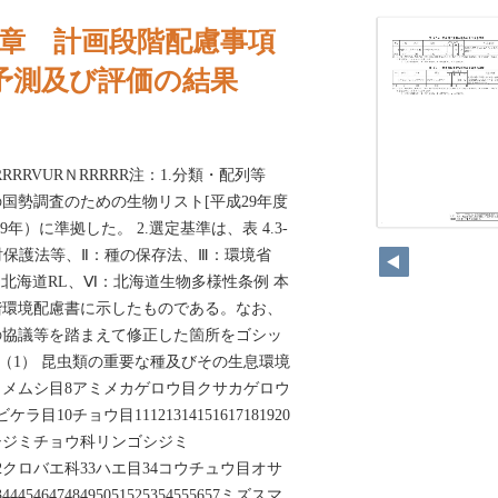
4章 計画段階配慮事項
予測及び評価の結果
RRRRRRVURＮRRRRR注：1.分類・配列等
国勢調査のための生物リスト[平成29年度
年）に準拠した。 2.選定基準は、表 4.3-
21
化財保護法等、Ⅱ：種の保存法、Ⅲ：環境省
：北海道RL、Ⅵ：北海道生物多様性条例 本
階環境配慮書に示したものである。なお、
の協議等を踏まえて修正した箇所をゴシッ
3-8（1） 昆虫類の重要な種及びその生息環境
567カメムシ目8アミメカゲロウ目クサカゲロウ
10チョウ目11121314151617181920
シジミチョウ科リンゴシジミ
9303132クロバエ科33ハエ目34コウチュウ目オサ
34445464748495051525354555657ミズスマ