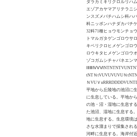
ダラカミキリクロルリハ
エゾアカヤマアリテラニ
ンスズメバチハムシ科ハ
科ニッポンハナダカバチ
32科71種ヒョウモンチ
トマルガタゲンゴロウサ
キベリクロヒメゲンゴロ
ロウキタヒメゲンゴロウ
ゾコガムシチャバネエン
ⅠⅡⅢⅣⅤⅥNTNTNTVUNTN
tNTＮtVUVUVUVUＮtNT
ＮVUＶuRRRDDDDVUN
平地から丘陵地の池沼に
に生息している。平地か
の池・沼・湿地に生息す
た池沼、湿地に生息する
地に生息する。生息環境
さな水溜まりで採集され
河畔に生息する。海岸付