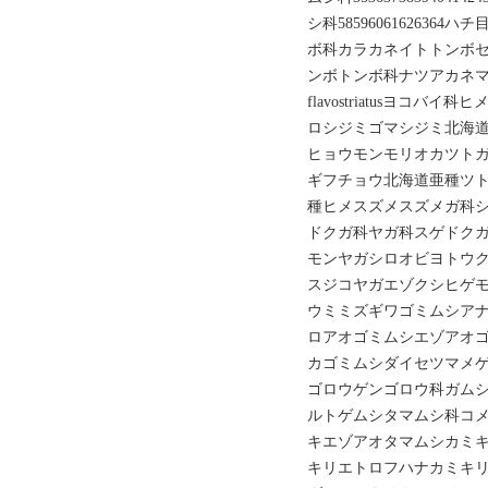
シ科58596061626364ハ
ボ科カラカネイトトンボ
ンボトンボ科ナツアカネマイ
flavostriatusヨコ
ロシジミゴマシジミ北海
ヒョウモンモリオカツト
ギフチョウ北海道亜種ツ
種ヒメスズメスズメガ科
ドクガ科ヤガ科スゲドク
モンヤガシロオビヨトウ
スジコヤガエゾクシヒゲ
ウミミズギワゴミムシア
ロアオゴミムシエゾアオ
カゴミムシダイセツマメ
ゴロウゲンゴロウ科ガム
ルトゲムシタマムシ科コ
キエゾアオタマムシカミ
キリエトロフハナカミキ