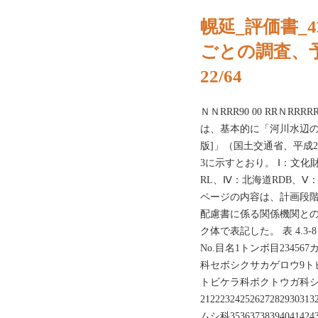
幌延_評価書_
ごとの調査、
22/64
ＮＮRRR90 00 RRＮRR
は、基本的に「河川水辺の
版]」（国土交通省、平成29
3に示すとおり。 Ⅰ：文
RL、Ⅳ：北海道RDB、Ⅴ
ページの内容は、計画段
配慮書に係る関係機関と
ク体で表記した。 表 4.
No.目名1トンボ目234
科セボシクサカゲロウ9トビケラ目
トビケラ科ボクトウガ科
21222324252627282
ムシ科35363738394041424