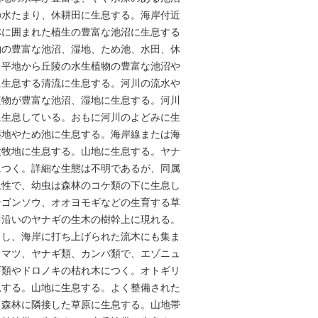
の水たまり、休耕田に生息する。海岸付近
林に囲まれた植生の豊富な池沼に生息する
物の豊富な池沼、湿地、ため池、水田、休
る平地から丘陵の水生植物の豊富な池沼や
に生息する清流に生息する。河川の流水や
植物が豊富な池沼、湿地に生息する。河川
に生息している。おもに河川のよどみに生
湿地やため池に生息する。海岸線または海
放牧地に生息する。山地に生息する。ヤナ
につく。詳細な生態は不明であるが、同属
上性で、幼虫は森林のコケ類の下に生息し
ンゴンソウ、オオヨモギなどの生育する草
川沿いのヤナギの生木の樹幹上に現れる。
とし、海岸に打ち上げられた流木にも集ま
ドマツ、ヤナギ類、カンバ類で、エゾニュ
ギ類やドロノキの枯れ木につく。オトギリ
息する。山地に生息する。よく整備された
。森林に隣接した草原に生息する。山地帯