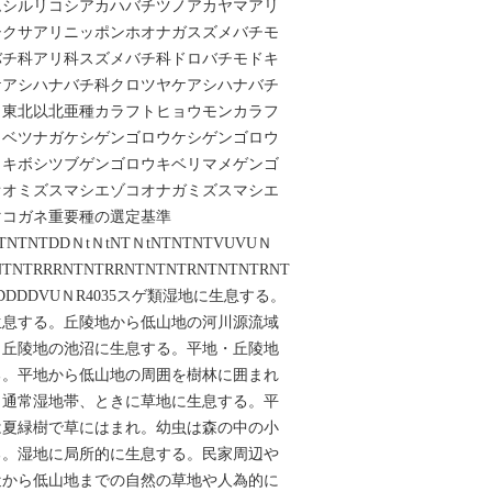
ムシルリコシアカハバチツノアカヤマアリ
シクサアリニッポンホオナガスズメバチモ
バチ科アリ科スズメバチ科ドロバチモドキ
ケアシハナバチ科クロツヤケアシハナバチ
ョウ東北以北亜種カラフトヒョウモンカラフ
ロベツナガケシゲンゴロウケシゲンゴロウ
ウキボシツブゲンゴロウキベリマメゲンゴ
オオミズスマシエゾコオナガミズスマシエ
マコガネ重要種の選定基準
TNTNTDDＮtＮtNTＮtNTNTNTVUVUＮ
NTNTRRRNTNTRRNTNTNTRNTNTNTRNT
TDDDDVUＮR4035スゲ類湿地に生息する。
生息する。丘陵地から低山地の河川源流域
ら丘陵地の池沼に生息する。平地・丘陵地
る。平地から低山地の周囲を樹林に囲まれ
。通常湿地帯、ときに草地に生息する。平
は夏緑樹で草にはまれ。幼虫は森の中の小
る。湿地に局所的に生息する。民家周辺や
近から低山地までの自然の草地や人為的に