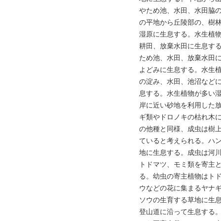
やため池、水田、水田脇
の平地から丘陵部の、樹
湿原に生息する。水生植
耕田、放棄水田に生息す
ため池、水田、放棄水田
よどみに生息する。水生
の淀み、水田、池沼など
息する。水生植物が多い
岸に近い砂地を利用した
ギ類やドロノキの枯れ木
の他種と同様、成虫は樹
ていると考えられる。ハ
地に生息する。成虫は河
トドマツ、モミ類を寄主
る。幼虫の寄主植物はト
ウなどの花に集まるヤナ
ソウの生育する草地に生
登山道に沿って生息する