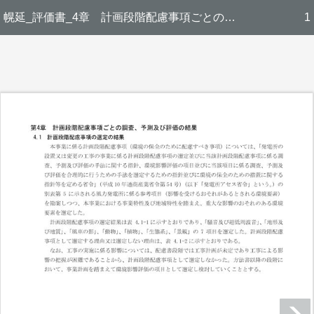
幌延_評価書_4章 計画段階配慮事項ごとの調査、予測及び評価の結果
1