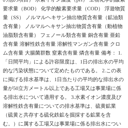
要求量（BOD） 化学的酸素要求量（COD） 浮遊物質
量（SS） ノルマルヘキサン抽出物質含有量（鉱油類
含有量） ノルマルヘキサン抽出物質含有量（動植物
油脂類含有量） フェノール類含有量 銅含有量 亜鉛
含有量 溶解性鉄含有量 溶解性マンガン含有量 クロ
ム含有量 大腸菌群数 窒素含有量 燐含有量 備考： 1.
「日間平均」による許容限度は、1日の排出水の平均
的な汚染状態について定めたものである。 2.この表
に掲げる排水基準は、1日当たりの平均的な排出水の
量が50立方メートル以上である工場又は事業場に係
る排出水について適用する。 3.水素イオン濃度及び
溶解性鉄含有量についての排水基準は、硫黄鉱業
（硫黄と共存する硫化鉄鉱を掘採する鉱業を含
む。）に属する工場又は事業場に係る排出水につい