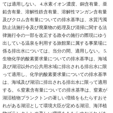
ては適用しない。 4.水素イオン濃度、銅含有量、亜
鉛含有量、溶解性鉄含有量、溶解性マンガン含有量
及びクロム含有量についての排水基準は、水質汚濁
防止法施行令及び廃棄物の処理及び清掃に関する法
律施行令の一部を改正する政令の施行の際現にゆう
出している温泉を利用する旅館業に属する事業場に
係る排出水については、当分の間、適用しない。 5.
生物化学的酸素要求量についての排水基準は、海域
及び湖沼以外の公共用水域に排出される排出水に限
って適用し、化学的酸素要求量についての排水基準
は、海域及び湖沼に排出される排出水に限って適用
する。 6.窒素含有量についての排水基準は、窒素が
湖沼植物プランクトンの著しい増殖をもたらすおそ
れがある湖沼として環境大臣が定める湖沼、海洋植