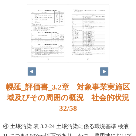
31
32
幌延_評価書_3.2章 対象事業実施区
域及びその周囲の概況 社会的状況
32/58
④ 土壌汚染 表 3.2-24 土壌汚染に係る環境基準 検液
1Lにつき0.003mg以下であり、かつ、農用地において