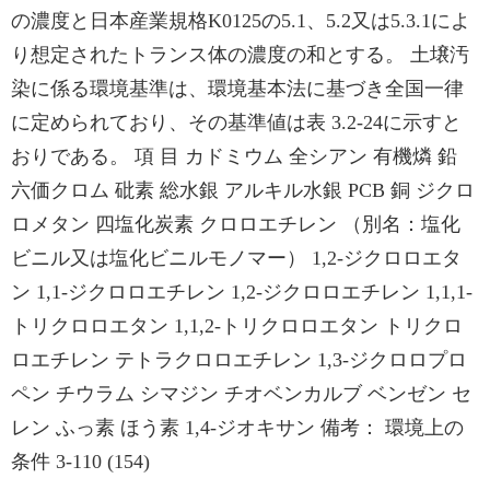
の濃度と日本産業規格K0125の5.1、5.2又は5.3.1によ
り想定されたトランス体の濃度の和とする。 土壌汚
染に係る環境基準は、環境基本法に基づき全国一律
に定められており、その基準値は表 3.2-24に示すと
おりである。 項 目 カドミウム 全シアン 有機燐 鉛
六価クロム 砒素 総水銀 アルキル水銀 PCB 銅 ジクロ
ロメタン 四塩化炭素 クロロエチレン （別名：塩化
ビニル又は塩化ビニルモノマー） 1,2-ジクロロエタ
ン 1,1-ジクロロエチレン 1,2-ジクロロエチレン 1,1,1-
トリクロロエタン 1,1,2-トリクロロエタン トリクロ
ロエチレン テトラクロロエチレン 1,3-ジクロロプロ
ペン チウラム シマジン チオベンカルブ ベンゼン セ
レン ふっ素 ほう素 1,4-ジオキサン 備考： 環境上の
条件 3-110 (154)