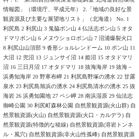
情報図」（環境庁、平成元年） 2.「地域の良好な景
観資源及び主要な展望地リスト」（北海道） No. 1
利尻島 2 利尻山 3 鬼脇ポン山 4 仏法志ポン山 5 オタ
ドマリポン山 6 メヌウショロポン山 7 沼浦爆裂火口
8 利尻山山頂部 9 沓形ショルレンドーム 10 ポン山 11
大沼 12 兜沼 13 ジュンサイ沼 14 姫沼 15 オタドマリ
沼 16 三日月沼 17 オタドマリ 18 抜海海岸 19 抜海－
浜勇知海岸 20 野寒布岬 21 利尻島野塚の湧水 22 甘露
泉水 23 利尻島旭浜の湧水 24 利尻島清水の湧水 25 抜
海岩 26 浜勇知園地 27 ペシ岬 28 南浜湿原 29 仙法志
御崎公園 30 利尻町森林公園 自然景観資源(火山群) 自
然景観資源(火山) 自然景観資源(火口・カルデラ) 自
然景観資源(特徴的な稜線) 自然景観資源(溶岩トンネ
ル・風穴) 自然景観資源(非火山性孤峰) 自然景観資源