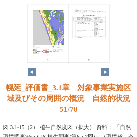
51
52
幌延_評価書_3.1章 対象事業実施区
域及びその周囲の概況 自然的状況
51/78
図 3.1-15（2） 植生自然度図（拡大） 資料： 「自然
環境調査Web-GIS 植生調査(第6・7回)」（環境省、令