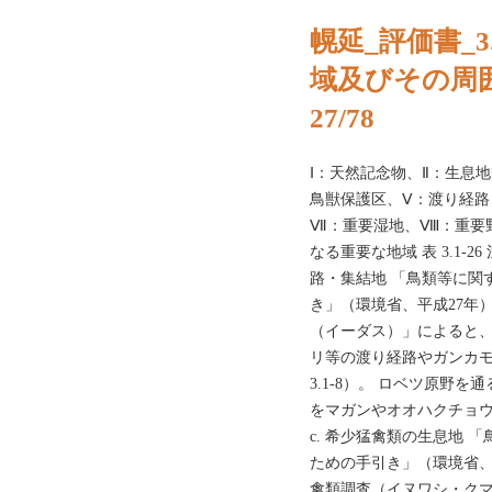
幌延_評価書_
域及びその周
27/78
Ⅰ：天然記念物、Ⅱ：生息
鳥獣保護区、Ⅴ：渡り経路
Ⅶ：重要湿地、Ⅷ：重要
なる重要な地域 表 3.1-2
路・集結地 「鳥類等に関
き」（環境省、平成27年
（イーダス）」によると
リ等の渡り経路やガンカモ
3.1-8）。 ロベツ原野を
をマガンやオオハクチョウが
c. 希少猛禽類の生息地
ための手引き」（環境省、
禽類調査（イヌワシ・ク