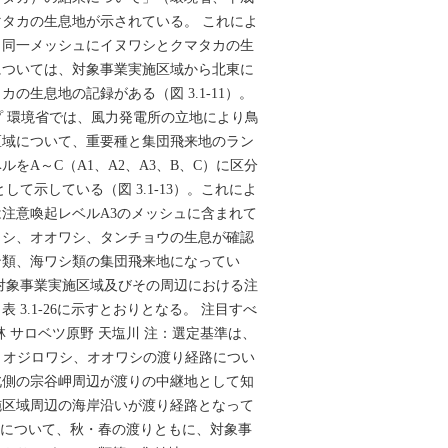
マタカの生息地が示されている。 これによ
と同一メッシュにイヌワシとクマタカの生
については、対象事業実施区域から北東に
の生息地の記録がある（図 3.1-11）。
ップ 環境省では、風力発電所の立地により鳥
区域について、重要種と集団飛来地のラン
をA～C（A1、A2、A3、B、C）に区分
して示している（図 3.1-13）。これによ
注意喚起レベルA3のメッシュに含まれて
ワシ、オオワシ、タンチョウの生息が確認
ン類、海ワシ類の集団飛来地になってい
対象事業実施区域及びその周辺における注
 3.1-26に示すとおりとなる。 注目すべ
林 サロベツ原野 天塩川 注：選定基準は、
。  オジロワシ、オオワシの渡り経路につい
北側の宗谷岬周辺が渡りの中継地として知
施区域周辺の海岸沿いが渡り経路となって
路について、秋・春の渡りともに、対象事