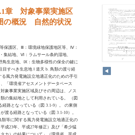
3.1章 対象事業実施区
囲の概況 自然的状況
地等保護区、Ⅲ：環境緑地保護地区等、Ⅳ：
・集結地、Ⅵ：ラムサール条約湿地、
野鳥生息地、Ⅸ：生物多様性の保全の鍵に
27
6 注目すべき生息地 Ⅰ 道天 b. 鳥類の渡り経
する風力発電施設立地適正化のための手引
）、「環境省アセスメントデータベース
、対象事業実施区域及びその周辺は、ノス
類の集結地として利用されている。 （図
通る経路となっている（図 3.1-9）。 の東側
渡る経路となっている（図 3.1-10）。
 「鳥類等に関する風力発電施設立地適正化の
平成23年、平成27年修正）及び「希少猛
マタカ）の結果について」（環境省、平成