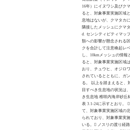
16年）にイヌワシ及びク
ると、対象事業実施区域
息地はないが、クマタカ
隣接したメッシュにクマタカ
d. センシティビティマ
類への影響が懸念される
クを合計して注意喚起レベル
し、10kmメッシュの情報と
ると、対象事業実施区域は
おり、チュウヒ、オジロ
されているとともに、ガ
る。 以上を踏まえると、
目すべき生息地の状況は、表
き生息地 稚咲内海岸砂丘
表 3.1-24に示すとおり
て、対象事業実施区域の
られており、対象事業実
いる。 ノスリの渡り経