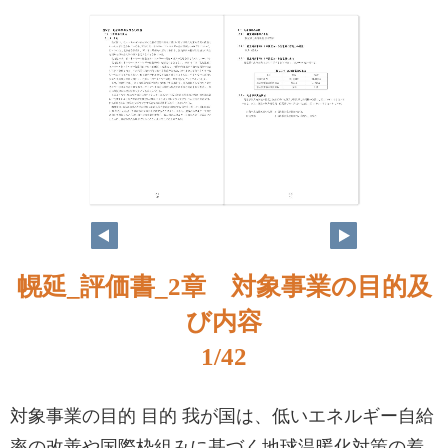
1
2
幌延_評価書_2章 対象事業の目的及
び内容
1/42
対象事業の目的 目的 我が国は、低いエネルギー自給
率の改善や国際枠組みに基づく地球温暖化対策の着