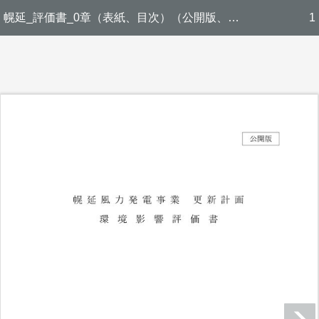
幌延_評価書_0章（表紙、目次）（公開版、電子縦覧用）
1