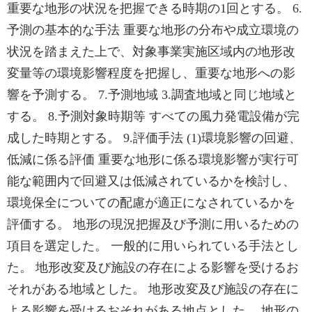
重要な地形の状況を把握できる時期の1回とする。 6.
予測の基本的な手法 重要な地形の分布や成立環境の
状況を踏まえた上で、対象事業実施区域内の地形改
変量等の環境影響程度を把握し、重要な地形への影
響を予測する。 7.予測地域 3.調査地域と同じ地域と
する。 8.予測対象時期等 すべての風力発電設備が完
成した時期とする。 9.評価手法 (1)環境影響の回避、
低減に係る評価 重要な地形に係る環境影響が実行可
能な範囲内で回避又は低減されているかを検討し、
環境保全についての配慮が適正になされているかを
評価する。 地形の現況把握及び予測に用いるための
項目を選定した。 一般的に用いられている手法とし
た。 地形改変及び施設の存在による影響を受けるお
それがある地域とした。 地形改変及び施設の存在に
よる影響を受けるおそれがある地点とした。 地形の