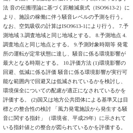
法 音の伝搬理論に基づく距離減衰式（ISO9613-2）に
より、施設の稼働に伴う騒音レベルの予測を行う。
なお、空気吸収の計算はISO9613-1により行う。 7.予
測地域 3.調査地域と同じ地域とする。 8.予測地点 4.
調査地点と同じ地点とする。 9.予測対象時期等 発電
所の運転が定常状態に達し、騒音に係る環境影響が
最大となる時期とする。 10.評価方法 (1)環境影響の
回避、低減に係る評価 騒音に係る環境影響が実行可
能な範囲内で回避又は低減されているかを検討し、
環境保全についての配慮が適正になされているかを
評価する。 (2)国又は地方公共団体による基準又は目
標との整合性の検討 「風力発電施設から発生する騒
音に関する指針」（環境省、平成29年）に示されて
いる指針値との整合が図られているかを評価する。