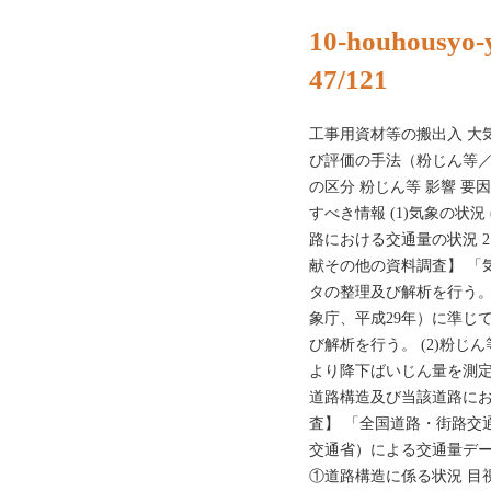
10-houhousyo-
47/121
工事用資材等の搬出入 大気質
び評価の手法（粉じん等／
の区分 粉じん等 影響 要
すべき情報 (1)気象の状況
路における交通量の状況 2
献その他の資料調査】 「
タの整理及び解析を行う。
象庁、平成29年）に準じ
び解析を行う。 (2)粉じ
より降下ばいじん量を測定
道路構造及び当該道路にお
査】 「全国道路・街路交
交通省）による交通量デー
①道路構造に係る状況 目