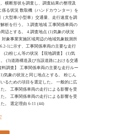
員、横断形状を調査し、調査結果の整理及
に係る状況 数取機（ハンドカウンター）を
（大型車/小型車）交通量、走行速度を調
解析を行う。 3.調査地域 工事関係車両の
辺とする。 4.調査地点 (1)気象の状況
 対象事業実施区域周辺の地域気象観測所
 6.2-1に示す、工事関係車両の主要な走行
(2)粉じん等の状況 【現地調査】 (1)気
。 (3)道路構造及び当該道路における交通
資料調査】 工事関係車両の主要な走行ルー
(1)気象の状況と同じ地点とする。 粉じん
いるための項目を選定した。 一般的に広
た。 工事関係車両の走行による影響を受
た。 工事関係車両の走行による影響を受
選定理由 6-11 (44)
47