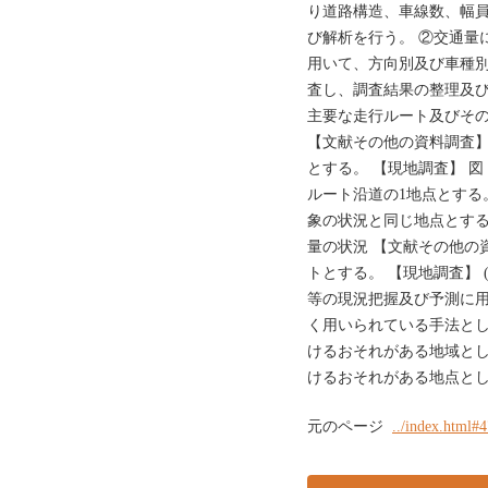
り道路構造、車線数、幅
び解析を行う。 ②交通量
用いて、方向別及び車種別
査し、調査結果の整理及び
主要な走行ルート及びその周
【文献その他の資料調査】
とする。 【現地調査】 図
ルート沿道の1地点とする。 
象の状況と同じ地点とする
量の状況 【文献その他の
トとする。 【現地調査】 
等の現況把握及び予測に用
く用いられている手法とし
けるおそれがある地域とし
けるおそれがある地点とした。 
元のページ
../index.html#