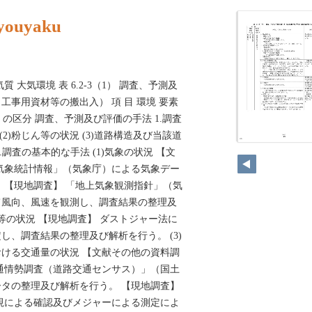
youyaku
 大気環境 表 6.2-3（1） 調査、予測及
工事用資材等の搬出入） 項 目 環境 要素
因 の区分 調査、予測及び評価の手法 1.調査
 (2)粉じん等の状況 (3)道路構造及び当該道
46
.調査の基本的な手法 (1)気象の状況 【文
気象統計情報」（気象庁）による気象デー
 【現地調査】 「地上気象観測指針」（気
て風向、風速を観測し、調査結果の整理及
ん等の状況 【現地調査】 ダストジャー法に
し、調査結果の整理及び解析を行う。 (3)
ける交通量の状況 【文献その他の資料調
通情勢調査（道路交通センサス）」（国土
タの整理及び解析を行う。 【現地調査】
視による確認及びメジャーによる測定によ