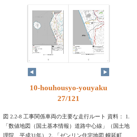
26
27
10-houhousyo-youyaku
27/121
図 2.2-8 工事関係車両の主要な走行ルート 資料： 1.
「数値地図（国土基本情報）道路中心線」（国土地
理院、平成31年） 2. 「ゼンリン住宅地図 幌延町