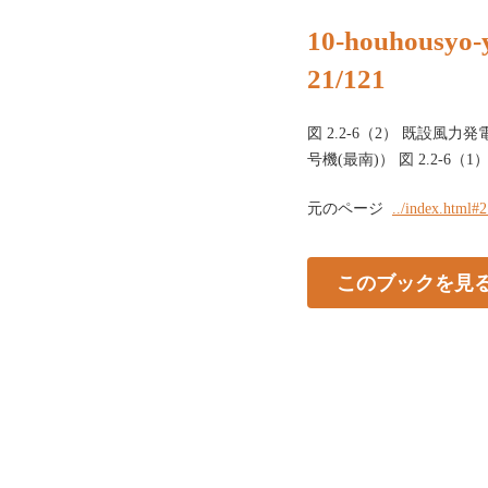
10-houhousyo-
21/121
図 2.2-6（2） 既設風
号機(最南)） 図 2.2-6（1
元のページ
../index.html#
このブックを見