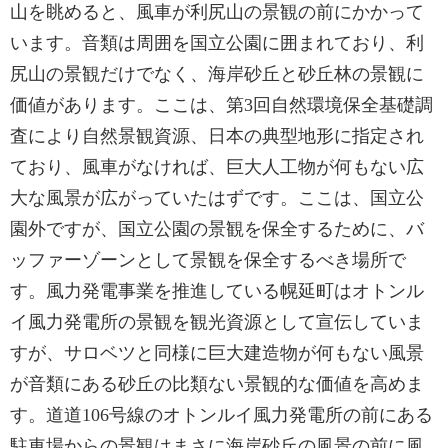
山を眺めると、風車が利尻山の景観の前にかかって
います。音類は周囲を国立公園に囲まれており、利
尻山の景観だけでなく、海岸砂丘と砂丘林の景観に
価値があります。ここは、第3回自然環境保全基礎調
査により自然景観資源、日本の典型地形に指定され
ており、風車がなければ、巨大人工物が何もない広
大な風景が広がっていたはずです。ここは、国立公
園外ですが、国立公園の景観を保全するために、バ
ッファーゾーンとして景観を保全するべき場所で
す。風力発電事業を推進している幌延町はオトンル
イ風力発電所の景観を観光資源として宣伝していま
すが、サロベツと同様に巨大建造物が何もない風景
が音類にある砂丘の比類ない景観的な価値を高めま
す。道道106号線のオトンルイ風力発電所の前にある
駐車場からの景観はまさに海岸砂丘の風景の前に風