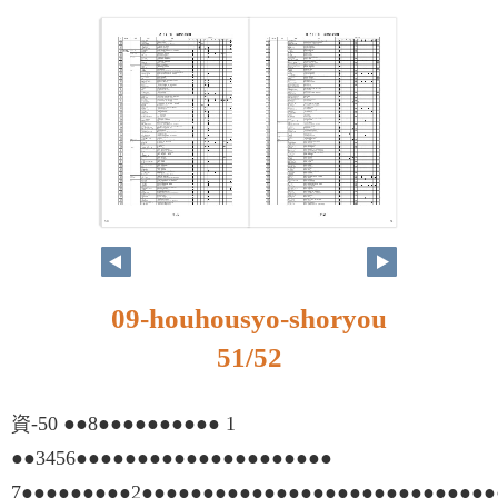
50
51
09-houhousyo-shoryou
51/52
資-50 ●●8●●●●●●●●●● 1
●●3456●●●●●●●●●●●●●●●●●●●●●
7●●●●●●●●●2●●●●●●●●●●●●●●●●●●●●●●●●●●●●