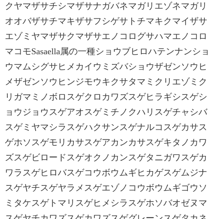
クヤマザサチシマザサナガバネマガリエゾネマガリ
オオバザサチマキザサフシゲサトチマキクマイザサ
エゾミヤマザサクマザサエノコログサハマエノコロ
マコモSasaella属の一種ショウブヒロハテンナンショ
ウマムシグサヒメカイウミズバショウザゼンソウヒ
メザゼンソウヒンジモウキクサタマミクリエゾミク
リガマミノボロスゲクロカワズスゲヒラギシスゲシ
ョウジョウスゲアオスゲミチノクハリスゲチャシバ
スゲミヤマシラスゲハクサンスゲナルコスゲカサス
ゲホソスゲモリカサスゲアカンカサスゲキタノカワ
ズスゲビロードスゲオクノカンスゲタニガワスゲカ
ワラスゲヒロバスゲコウボウムギヒカゲスゲムジナ
スゲヤチスゲヤラメスゲエゾノコウボウムギゴウソ
ミタケスゲトマリスゲヒメシラスゲホソバオゼヌマ
スゲヤチカワズスゲカワズスゲグレーンスゲタカネ