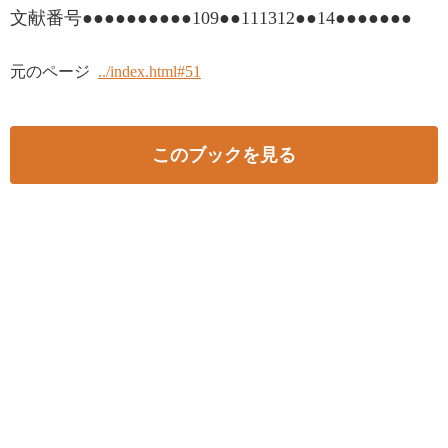
文献番号●●●●●●●●●●109●●111312●●14●●●●●●●
元のページ
../index.html#51
このブックを見る