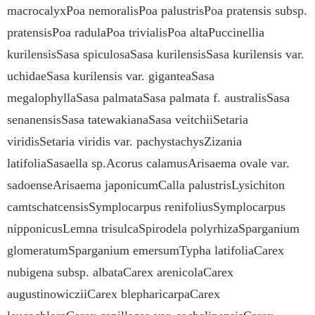
macrocalyxPoa nemoralisPoa palustrisPoa pratensis subsp.
pratensisPoa radulaPoa trivialisPoa altaPuccinellia
kurilensisSasa spiculosaSasa kurilensisSasa kurilensis var.
uchidaeSasa kurilensis var. giganteaSasa
megalophyllaSasa palmataSasa palmata f. australisSasa
senanensisSasa tatewakianaSasa veitchiiSetaria
viridisSetaria viridis var. pachystachysZizania
latifoliaSasaella sp.Acorus calamusArisaema ovale var.
sadoenseArisaema japonicumCalla palustrisLysichiton
camtschatcensisSymplocarpus renifoliusSymplocarpus
nipponicusLemna trisulcaSpirodela polyrhizaSparganium
glomeratumSparganium emersumTypha latifoliaCarex
nubigena subsp. albataCarex arenicolaCarex
augustinowicziiCarex blepharicarpaCarex