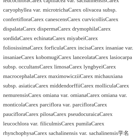
leucochloraCarex capillacea var. sachalinensisCarex
caryophyllea var. microtrichaCarex olivacea subsp.
confertifloraCarex canescensCarex curvicollisCarex
dispalataCarex dispermaCarex drymophilaCarex
sordidaCarex echinataCarex miyabeiCarex
foliosissimaCarex forficulaCarex incisaCarex insaniae var.
insaniaeCarex kobomugiCarex lanceolataCarex lasiocarpa
subsp. occultansCarex limosaCarex lyngbyeiCarex
macrocephalaCarex maximowicziiCarex michauxiana
subsp. asiaticaCarex middendorffiiCarex molliculaCarex
nemurensisCarex omiana var. omianaCarex omiana var.
monticolaCarex parciflora var. parcifloraCarex
paucifloraCarex pilosaCarex pseudocuraicaCarex
leucochlora var. filiculmisCarex pumilaCarex
rhynchophysaCarex sachalinensis var. sachalinensis学名