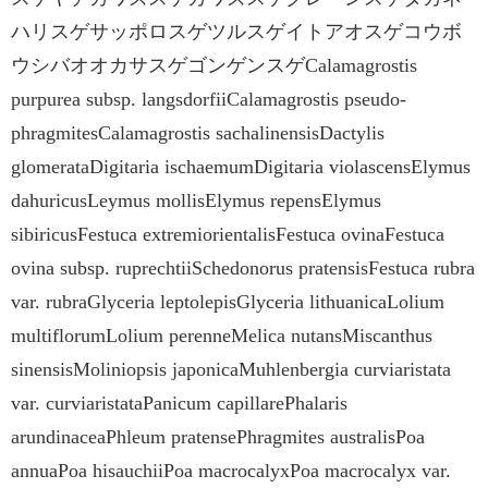
ハリスゲサッポロスゲツルスゲイトアオスゲコウボ
ウシバオオカサスゲゴンゲンスゲCalamagrostis
purpurea subsp. langsdorfiiCalamagrostis pseudo-
phragmitesCalamagrostis sachalinensisDactylis
glomerataDigitaria ischaemumDigitaria violascensElymus
dahuricusLeymus mollisElymus repensElymus
sibiricusFestuca extremiorientalisFestuca ovinaFestuca
ovina subsp. ruprechtiiSchedonorus pratensisFestuca rubra
var. rubraGlyceria leptolepisGlyceria lithuanicaLolium
multiflorumLolium perenneMelica nutansMiscanthus
sinensisMoliniopsis japonicaMuhlenbergia curviaristata
var. curviaristataPanicum capillarePhalaris
arundinaceaPhleum pratensePhragmites australisPoa
annuaPoa hisauchiiPoa macrocalyxPoa macrocalyx var.