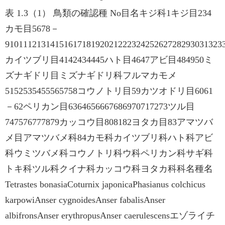
表 1.3（1） 鳥類の確認種 No目名キジ科1キジ目234
カモ目5678－
910111213141516171819202122232425262728293031323
カイツブリ目4142434445ハト目4647アビ目484950ミ
ズナギドリ目ミズナギドリ科フルマカモメ
5152535455565758コウノトリ目59カツオドリ目6061
－62ペリカン目6364656667686970717273ツル目
747576777879カッコウ目808182ヨタカ目83アマツバ
メ目アマツバメ科84カモ科カイツブリ科ハト科アビ
科ウミツバメ科コウノトリ科ウ科ペリカン科サギ科
トキ科ツル科クイナ科カッコウ科ヨタカ科科名種名
Tetrastes bonasiaCoturnix japonicaPhasianus colchicus
karpowiAnser cygnoidesAnser fabalisAnser
albifronsAnser erythropusAnser caerulescensエゾライチ