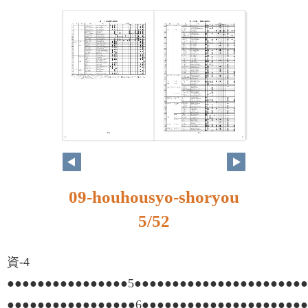
4
5
09-houhousyo-shoryou
5/52
資-4
●●●●●●●●●●●●●●●●5●●●●●●●●●●●●●●●●●●●●●●
●●●●●●●●●●●●●●●●●6●●●●●●●●●●●●●●●●●●●●●