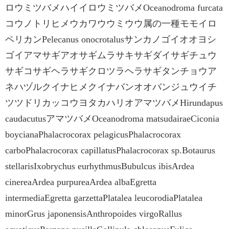
ロウミツバメハイイロウミツバメOceanodroma furcata
コウノトリヒメウカワウウミウウ属の一種モモイロ
ペリカンPelecanus onocrotalusサンカノゴイオオヨシ
ゴイアマサギアオサギムラサキサギダイサギチュウ
サギコサギヘラサギクロツラヘラサギタンチョウア
ネハヅルクイナヒメクイナバンオオバンジュウイチ
ツツドリカッコウヨタカハリオアマツバメHirundapus
caudacutusアマツバメOceanodroma matsudairaeCiconia
boycianaPhalacrocorax pelagicusPhalacrocorax
carboPhalacrocorax capillatusPhalacrocorax sp.Botaurus
stellarisIxobrychus eurhythmusBubulcus ibisArdea
cinereaArdea purpureaArdea albaEgretta
intermediaEgretta garzettaPlatalea leucorodiaPlatalea
minorGrus japonensisAnthropoides virgoRallus