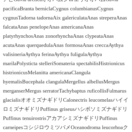
pacificaBranta berniclaCygnus columbianusCygnus
cygnusTadorna tadornaAix galericulataAnas streperaAnas
falcataAnas penelopeAnas americanaAnas
platyrhynchosAnas zonorhynchaAnas clypeataAnas
acutaAnas querquedulaAnas formosaAnas creccaAythya
valisineriaAythya ferinaAythya fuligulaAythya
marilaPolysticta stelleriSomateria spectabilisHistrionicus
histrionicusMelanitta americanaClangula
hyemalisBucephala clangulaMergellus albellusMergus
merganserMergus serratorTachybaptus ruficollisFulmarus
glacialisオオミズナギドリCalonectris leucomelasハイイ
ロミズナギドリPuffinus griseusハシボソミズナギドリ
Puffinus tenuirostrisアカアシミズナギドリPuffinus
carneipesコシジロウミツバメOceanodroma leucorhoaク