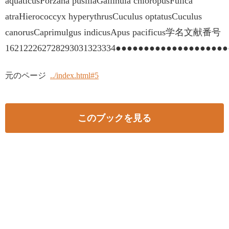
aquaticusPorzana pusillaGallinula chloropusFulica
atraHierococcyx hyperythrusCuculus optatusCuculus
canorusCaprimulgus indicusApus pacificus学名文献番号
162122262728293031323334●●●●●●●●●●●●●●●●●●●
元のページ
../index.html#5
このブックを見る