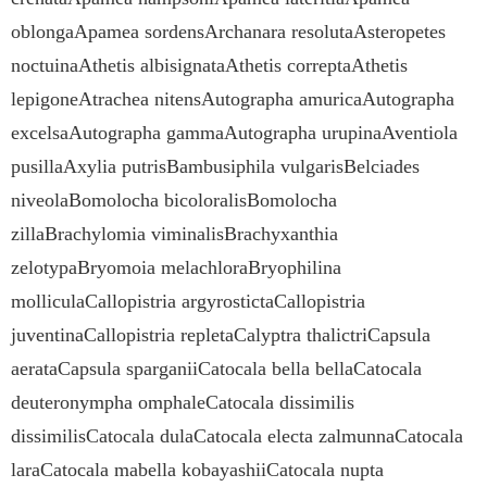
oblongaApamea sordensArchanara resolutaAsteropetes
noctuinaAthetis albisignataAthetis correptaAthetis
lepigoneAtrachea nitensAutographa amuricaAutographa
excelsaAutographa gammaAutographa urupinaAventiola
pusillaAxylia putrisBambusiphila vulgarisBelciades
niveolaBomolocha bicoloralisBomolocha
zillaBrachylomia viminalisBrachyxanthia
zelotypaBryomoia melachloraBryophilina
molliculaCallopistria argyrostictaCallopistria
juventinaCallopistria repletaCalyptra thalictriCapsula
aerataCapsula sparganiiCatocala bella bellaCatocala
deuteronympha omphaleCatocala dissimilis
dissimilisCatocala dulaCatocala electa zalmunnaCatocala
laraCatocala mabella kobayashiiCatocala nupta