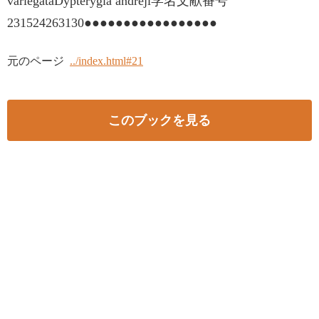
variegataDypterygia andreji学名文献番号
231524263130●●●●●●●●●●●●●●●●●
元のページ
../index.html#21
このブックを見る