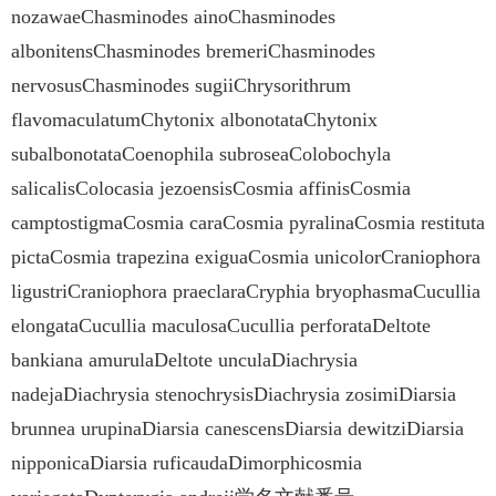
nozawaeChasminodes ainoChasminodes
albonitensChasminodes bremeriChasminodes
nervosusChasminodes sugiiChrysorithrum
flavomaculatumChytonix albonotataChytonix
subalbonotataCoenophila subroseaColobochyla
salicalisColocasia jezoensisCosmia affinisCosmia
camptostigmaCosmia caraCosmia pyralinaCosmia restituta
pictaCosmia trapezina exiguaCosmia unicolorCraniophora
ligustriCraniophora praeclaraCryphia bryophasmaCucullia
elongataCucullia maculosaCucullia perforataDeltote
bankiana amurulaDeltote unculaDiachrysia
nadejaDiachrysia stenochrysisDiachrysia zosimiDiarsia
brunnea urupinaDiarsia canescensDiarsia dewitziDiarsia
nipponicaDiarsia ruficaudaDimorphicosmia