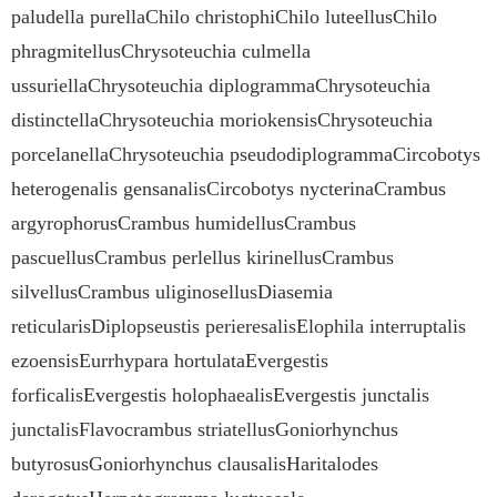
paludella purellaChilo christophiChilo luteellusChilo
phragmitellusChrysoteuchia culmella
ussuriellaChrysoteuchia diplogrammaChrysoteuchia
distinctellaChrysoteuchia moriokensisChrysoteuchia
porcelanellaChrysoteuchia pseudodiplogrammaCircobotys
heterogenalis gensanalisCircobotys nycterinaCrambus
argyrophorusCrambus humidellusCrambus
pascuellusCrambus perlellus kirinellusCrambus
silvellusCrambus uliginosellusDiasemia
reticularisDiplopseustis perieresalisElophila interruptalis
ezoensisEurrhypara hortulataEvergestis
forficalisEvergestis holophaealisEvergestis junctalis
junctalisFlavocrambus striatellusGoniorhynchus
butyrosusGoniorhynchus clausalisHaritalodes