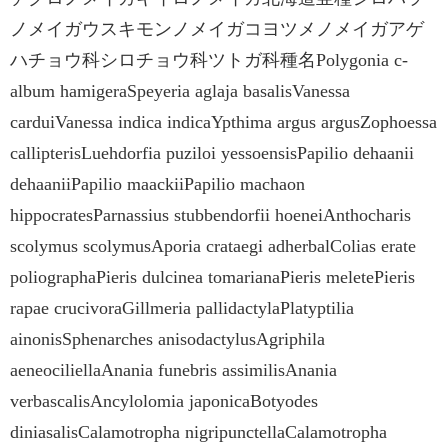
ノメイガウスキモンノメイガコヨツメノメイガアゲ
ハチョウ科シロチョウ科ツトガ科種名Polygonia c-
album hamigeraSpeyeria aglaja basalisVanessa
carduiVanessa indica indicaYpthima argus argusZophoessa
callipterisLuehdorfia puziloi yessoensisPapilio dehaanii
dehaaniiPapilio maackiiPapilio machaon
hippocratesParnassius stubbendorfii hoeneiAnthocharis
scolymus scolymusAporia crataegi adherbalColias erate
poliographaPieris dulcinea tomarianaPieris meletePieris
rapae crucivoraGillmeria pallidactylaPlatyptilia
ainonisSphenarches anisodactylusAgriphila
aeneociliellaAnania funebris assimilisAnania
verbascalisAncylolomia japonicaBotyodes
diniasalisCalamotropha nigripunctellaCalamotropha