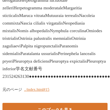
derogatusHerpetogramma luctuosale
zelleriHerpetogramma moderataleMargaritia
sticticalisMaruca vitrataMutuuraia terrealisNacoleia
commixtaNascia cilialis virgatalisNeopediasia
mixtalisNomis albopedalisNymphula corculinaOmiodes
tristrialisOstrinia palustralis memnialisOstrinia
zaguliaeviPalpita nigropunctalisParanomis
sidemialisParatalanta ussurialisPerinephela lancealis
pryeriPleuroptya deficiensPleuroptya expictalisPleuroptya
inferior学名文献番号
231524263130●●●●●●●●●●●●●●●●●●●●●●●●●●●●●
元のページ
../index.html#15
このブックを見る