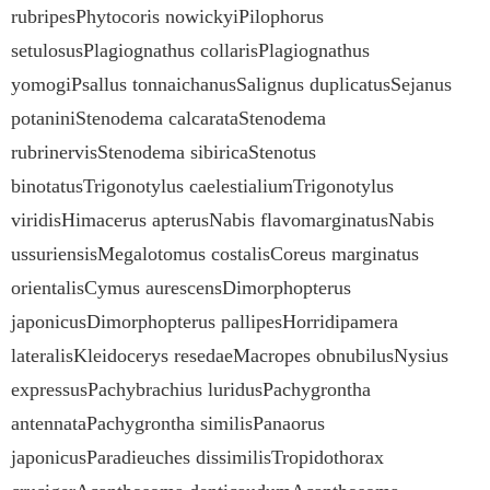
rubripesPhytocoris nowickyiPilophorus
setulosusPlagiognathus collarisPlagiognathus
yomogiPsallus tonnaichanusSalignus duplicatusSejanus
potaniniStenodema calcarataStenodema
rubrinervisStenodema sibiricaStenotus
binotatusTrigonotylus caelestialiumTrigonotylus
viridisHimacerus apterusNabis flavomarginatusNabis
ussuriensisMegalotomus costalisCoreus marginatus
orientalisCymus aurescensDimorphopterus
japonicusDimorphopterus pallipesHorridipamera
lateralisKleidocerys resedaeMacropes obnubilusNysius
expressusPachybrachius luridusPachygrontha
antennataPachygrontha similisPanaorus
japonicusParadieuches dissimilisTropidothorax