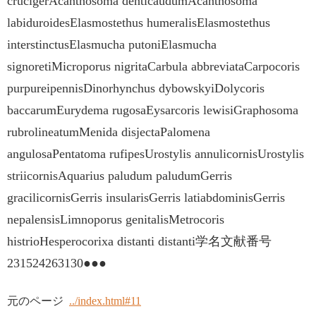
crucigerAcanthosoma denticaudumAcanthosoma
labiduroidesElasmostethus humeralisElasmostethus
interstinctusElasmucha putoniElasmucha
signoretiMicroporus nigritaCarbula abbreviataCarpocoris
purpureipennisDinorhynchus dybowskyiDolycoris
baccarumEurydema rugosaEysarcoris lewisiGraphosoma
rubrolineatumMenida disjectaPalomena
angulosaPentatoma rufipesUrostylis annulicornisUrostylis
striicornisAquarius paludum paludumGerris
gracilicornisGerris insularisGerris latiabdominisGerris
nepalensisLimnoporus genitalisMetrocoris
histrioHesperocorixa distanti distanti学名文献番号
231524263130●●●
元のページ
../index.html#11