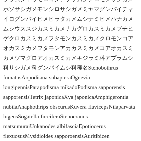
ホソサシガメモンシロサシガメミヤマグンバイチャ
イログンバイヒメヒラタカメムシナミヒメハナカメ
ムシウススジカスミカメナカグロカスミカメブチヒ
ゲクロカスミカメフタモンカスミカメクロモンコア
オカスミカメフタモンアカカスミカメコアオカスミ
カメツマグロアオカスミカメキジラミ科アブラムシ
科サシガメ科グンバイムシ科種名Stenobothrus
fumatusAopodisma subapteraOgnevia
longipennisParapodisma mikadoPodisma sapporensis
sapporensisTetrix japonicaXya japonicaAmphigerontia
nubilaAnaphothrips obscurusKuvera flavicepsNilaparvata
lugensSogatella furciferaStenocranus
matsumuraiUnkanodes albifasciaEpotiocerus
flexuosusMysidioides sapporoensisAuritibicen