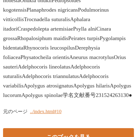
honestaOnukia onukiiPediopsoides
kogotensisPlanaphrodes nigricansPodulmorinus
vitticollisTrocnadella suturalisAphalara
itadoriCraspedolepta artemisiaePsylla alniCinara
grossaRhopalosiphum maidisPeirates turpisPygolampis
bidentataRhynocoris leucospilusDerephysia
foliaceaPhysatocheila orientisAneurus macrotylusOrius
sauteriAdelphocoris lineolatusAdelphocoris
suturalisAdelphocoris triannulatusAdelphocoris
variabilisApolygus atrosignatusApolygus hilarisApolygus
lucorumApolygus spinolae学名文献番号231524263130●
元のページ
../index.html#10
このブックを見る