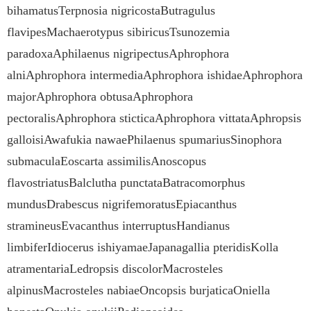
bihamatusTerpnosia nigricostaButragulus
flavipesMachaerotypus sibiricusTsunozemia
paradoxaAphilaenus nigripectusAphrophora
alniAphrophora intermediaAphrophora ishidaeAphrophora
majorAphrophora obtusaAphrophora
pectoralisAphrophora sticticaAphrophora vittataAphropsis
galloisiAwafukia nawaePhilaenus spumariusSinophora
submaculaEoscarta assimilisAnoscopus
flavostriatusBalclutha punctataBatracomorphus
mundusDrabescus nigrifemoratusEpiacanthus
stramineusEvacanthus interruptusHandianus
limbiferIdiocerus ishiyamaeJapanagallia pteridisKolla
atramentariaLedropsis discolorMacrosteles
alpinusMacrosteles nabiaeOncopsis burjaticaOniella