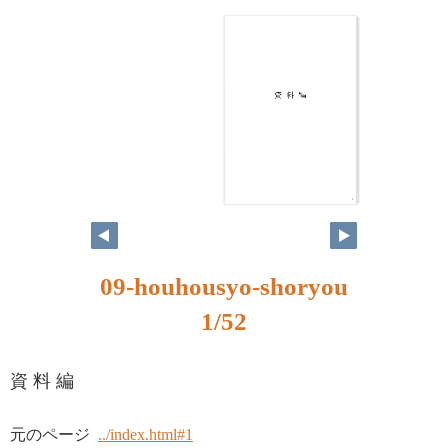
1
09-houhousyo-shoryou
1/52
資 料 編
元のページ
../index.html#1