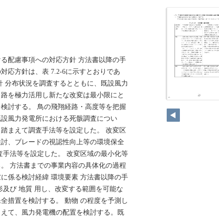
る配慮事項への対応方針 方法書以降の手
応方針は、表 7.2-6に示すとおりであ
針 分布状況を調査するとともに、既設風力
ス路を極力活用し新たな改変は最小限にと
45
検討する。 鳥の飛翔経路・高度等を把握
既設風力発電所における死骸調査につい
踏まえて調査手法等を設定した。 改変区
検討、ブレードの視認性向上等の環境保全
査手法等を設定した。 改変区域の最小化等
。 方法書までの事業内容の具体化の過程
に係る検討経緯 環境要素 方法書以降の手
形及び 地質 用し、改変する範囲を可能な
全措置を検討する。 動物 の程度を予測し
まえて、風力発電機の配置を検討する。既