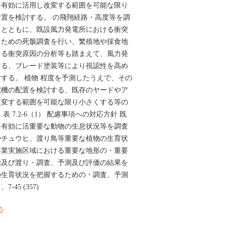
を有効に活用し改変する範囲を可能な限り
置を検討する。 の飛翔経路・高度等を調
るとともに、既設風力発電所における衝突
るための死骸調査を行い、繁殖地や採食地
よる衝突原因の分析等も踏まえて、風力発
する、ブレード塗装等により視認性を高め
する。 植物 程度を予測したうえで、その
電機の配置を検討する、既存のヤードやア
改変する範囲を可能な限り小さくする等の
 7.2-6（1） 配慮事項への対応方針 既
を有効に活重要な動物の生息状況等を調査
やチュウヒ、渡り鳥等重要な植物の生育状
事業実施区域における重要な地形の・重要
類及び渡り・調査、予測及び評価の結果を
の生育状況を把握するための・調査、予測
45 (357)
45