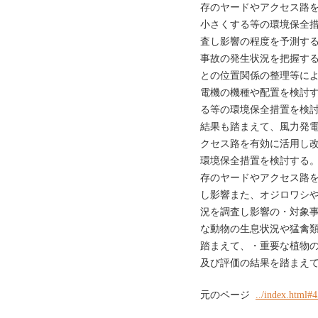
存のヤードやアクセス路
小さくする等の環境保全措
査し影響の程度を予測す
事故の発生状況を把握す
との位置関係の整理等に
電機の機種や配置を検討
る等の環境保全措置を検討
結果も踏まえて、風力発
クセス路を有効に活用し
環境保全措置を検討する。 表
存のヤードやアクセス路
し影響また、オジロワシ
況を調査し影響の・対象
な動物の生息状況や猛禽
踏まえて、・重要な植物
及び評価の結果を踏まえて、7-
元のページ
../index.html#