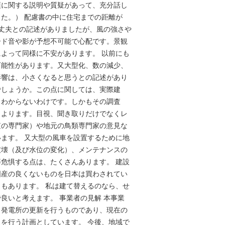
項に関する説明や質疑があって、充分話し
た。） 配慮書の中に住宅までの距離が
ら大丈夫との記述がありましたが、風の強さや
ード音や影が予想不可能で心配です。景観
よって同様に不安があります。 以前にも
可能性があります。又大型化、数の減少、
影響は、小さくなると思うとの記述があり
でしょうか。この点に関しては、実際建
とわからないわけです。しかもその調査
もよります。目視、聞き取りだけでなくレ
査の専門家）や地元の鳥類専門家の意見な
ます。 又大型の風車を設置するために地
破壊（及び水位の変化）、メンテナンスの
危惧する点は、たくさんあります。 建設
国産の良くないものを日本は買わされてい
もあります。 私は建て替えるのなら、せ
良いと考えます。 事業者の見解 本事業
力発電所の更新を行うものであり、現在の
を行う計画としています。 今後、地域で