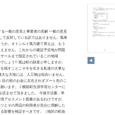
書に対する一般の意見と事業者の見解 一般の意見
を決して反対している訳ではありません。風車
ょうか。オトンルイ風力建て替えは、もう
をえません。これからの建設予定地が問題
9
ムサールまで指定されているこの地域
でしょう!! 風は町の財産と申しますが、
景を残すことこそ今を生きる私達の大事な
雄大な大地には、人工物は似合いません。
tc.目の前のお金に左右されずズート先のこ
願います。 2 幌延町生涯学習センターに
を読ませて頂きました。 今後方法書、準
環境アセスメント図書があるわけですが、
ベツとその周辺の利用者が充分に理解した
よる影響を検証すべきです。（地区の町政