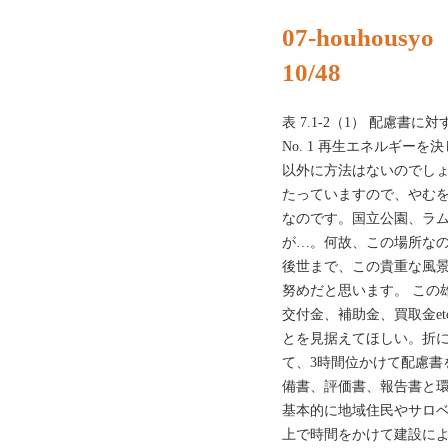
07-houhousyo
10/48
表 7.1-2（1） 配慮
No. 1 再生エネルギー
以外に方法はないのでし
たっていますので、やむ
なのです。国立公園、ラ
が…。何故、この場所なの
後世まで、この貴重な風
努めだと思います。 この
交付金、補助金、買取金e
とを見据えてほしい。折に
て、3時間位かけて配慮書
備書、評価書、報告書と
基本的に地域住民やサロ
上で時間をかけて建設に