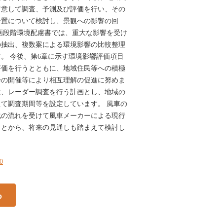
留意して調査、予測及び評価を行い、その
措置について検討し、景観への影響の回
画段階環境配慮書では、重大な影響を受け
の抽出、複数案による環境影響の比較整理
。 今後、第6章に示す環境影響評価項目
評価を行うとともに、地域住民等への積極
会の開催等により相互理解の促進に努めま
は、レーダー調査を行う計画とし、地域の
て調査期間等を設定しています。 風車の
化の流れを受けて風車メーカーによる現行
ことから、将来の見通しも踏まえて検討し
10
る