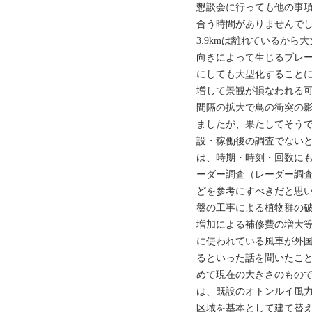
懇談会に行っても他の事
合う時間がありませんでし
3.9kmは離れているか
向きによって生じるブレ
にしても大型化することに
増して景観が損なわれる
間隔の拡大で鳥の衝突の
ましたが、果たしてそう
設・稼働後の調査でない
は、時期・時刻・回数に
ーダー調査（レーダー調
どを参考にすべきだと思い
盤の工事による植物群の
増加による補修費の増大等
に使われている風車が外
るといった話を聞いたこと
めて現在の大きさのもので
は、既設のオトンルイ風
区域を基本として建て替え