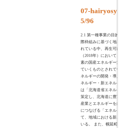
07-hairyosyo-
5/96
2.1 第一種事業の目的 
際枠組みに基づく地球温
れている中、再生可能エ
（2018年）において、
素の国産エネルギー源と
ていくものとされている。
ネルギーの開発・導入の促
ネルギー・新エネルギー促
は「北海道省エネルギー・
策定し、北海道に豊富に
産業とエネルギーを結び
につなげる「エネルギー
て、地域における新エネ
いる。 また、幌延町では、