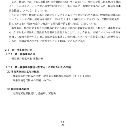
youyakusyo
我が国は、低いエネルギー自給率の改善や国
暖化対策の着実な推進といった対応に迫ら
ネルギーは、「エネルギー基本計画」
エネルギー安全保障にも寄与する重要な低炭
位置付けられ、その導入を積極的に推進し
 北海道では、省エネルギーの促進と新エ
進を図るために、2001年に「北海道省エ
進条例」を制定するとともに、2016年に
新エネルギー促進行動計画（第Ⅱ期）」を
存在するエネルギー資源を活用して地域の
付け、地域産業の活性化や暮らしの豊かさ
自給・地域循環システム」の構築に向け
ルギーの導入促進を図っていくものとして
「第5次幌延町総合計画」（2014年）に