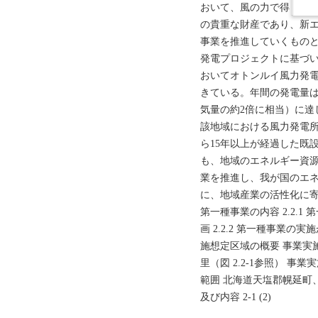
おいて、風の力で得られ
の貴重な財産であり、新
事業を推進していくものと
発電プロジェクトに基づ
おいてオトンルイ風力発電
きている。年間の発電量は、
気量の約2倍に相当）に達
該地域における風力発電
ら15年以上が経過した既
も、地域のエネルギー資
業を推進し、我が国のエ
に、地域産業の活性化に寄
第一種事業の内容 2.2.1
画 2.2.2 第一種事業の
施想定区域の概要 事業実
里（図 2.2-1参照） 事業
範囲 北海道天塩郡幌延町
及び内容 2-1 (2)