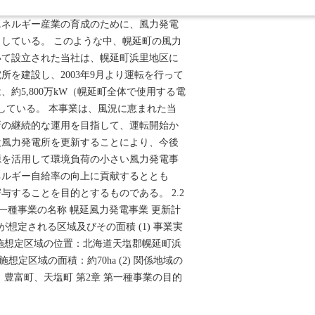
る風力発電はクリーンエネルギーとして町
エネルギー産業の育成のために、風力発電
している。 このような中、幌延町の風力
いて設立された当社は、幌延町浜里地区に
所を建設し、2003年9月より運転を行って
約5,800万kW（幌延町全体で使用する電
している。 本事業は、風況に恵まれた当
所の継続的な運用を目指して、運転開始か
設風力発電所を更新することにより、今後
源を活用して環境負荷の小さい風力発電事
ネルギー自給率の向上に貢献するととも
与することを目的とするものである。 2.2
 第一種事業の名称 幌延風力発電事業 更新計
実施が想定される区域及びその面積 (1) 事業実
施想定区域の位置：北海道天塩郡幌延町浜
実施想定区域の面積：約70ha (2) 関係地域の
、豊富町、天塩町 第2章 第一種事業の目的