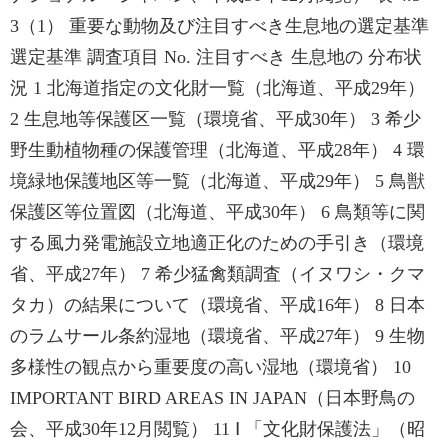
3（1） 重要な動物及び注目すべき生息地の選定基準
選定基準 調査項目 No. 注目すべき 生息地の 分布状
況 1 北海道指定の文化財一覧（北海道、平成29年）
2 生息地等保護区一覧（環境省、平成30年） 3 希少
野生動植物種の保護管理（北海道、平成28年） 4 環
境緑地保護地区等一覧（北海道、平成29年） 5 鳥獣
保護区等位置図（北海道、平成30年） 6 鳥類等に関
する風力発電施設立地適正化のための手引き（環境
省、平成27年） 7 希少猛禽類調査（イヌワシ・クマ
タカ）の結果について（環境省、平成16年） 8 日本
のラムサール条約湿地（環境省、平成27年） 9 生物
多様性の観点から重要度の高い湿地（環境省） 10
IMPORTANT BIRD AREAS IN JAPAN（日本野鳥の
会、平成30年12月閲覧） 11 Ⅰ 「文化財保護法」（昭