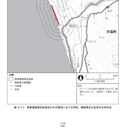
youyakusyo
定区域及びその周辺における学校、病院等及び住
リン住宅地図 幌延町(2016年)、豊富町
5年)」 4-12 (38)
41
る