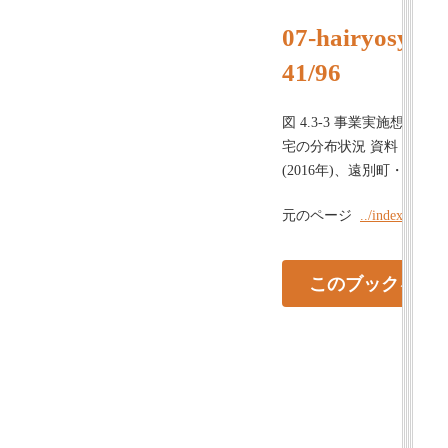
07-hairyosyo-
41/96
図 4.3-3 事業実施想
宅の分布状況 資料： 「ゼン
(2016年)、遠別町・天塩町(201
元のページ
../index.html#
このブックを見