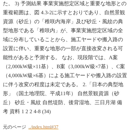
た。 3) 予測結果 事業実施想定区域と重要な地形との
重複範囲は、図 4.3-2に示すとおりであり、自然景観
資源（砂丘）の「稚咲内海岸」及び砂丘・風紋の典
型地形である「稚咲内」が、事業実施想定区域の全
域に分布していることから、施工ヤードや搬入路の
設置に伴い、重要な地形の一部が直接改変される可
能性があると予測する。 なお、現段階では、A案
（2,000kW級×11基）、B案（3,000kW級×7基）、C案
（4,000kW級×6基）による施工ヤードや搬入路の設置
に伴う改変の程度は未定である。 2.「日本の典型地
形」（国土地理院、平成11年） 自然景観資源（砂
丘） 砂丘・風紋 自然堤防、後背湿地、三日月湖 備
考 資料 1 2 2 4-8 (34)
元のページ
../index.html#37