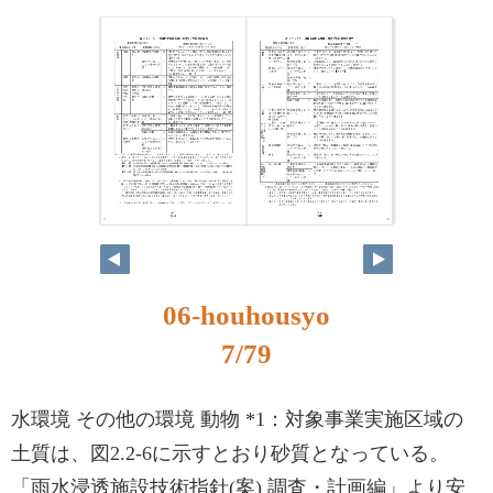
7
8
06-houhousyo
7/79
水環境 その他の環境 動物 *1：対象事業実施区域の
土質は、図2.2-6に示すとおり砂質となっている。
「雨水浸透施設技術指針(案) 調査・計画編」より安