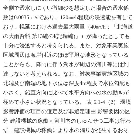
全側で透水しにくい微細砂を想定した場合の透水係
数は0.0035㎝/sであり、120㎜/h程度の浸透能を有して
おり、幌延における過去最大雨量（40㎜/h；「北海道
の大雨資料 第13編のⅠ(記録編)」）が降ったとしても
十分に浸透すると考えられる。また、対象事業実施
区域周辺は海岸付近のほぼ平坦な地形となっている
ことからも、降雨に伴う濁水が周辺の河川等には到
達しないと考えられる。なお、対象事業実施区域の
北端及び南端の地下水位は深度4m程度で水位勾配も
小さく、鉛直方向に比べて水平方向への水の動きが
極めて小さい状況となっている。 表 6.1-4（2） 環境
影響評価の項目の選定及び非選定理由 影響要因の区
分 建設機械の稼働 × 河川内のしゅんせつ工事は行わ
ず、建設機械の稼働により水の濁りが発生するおそ