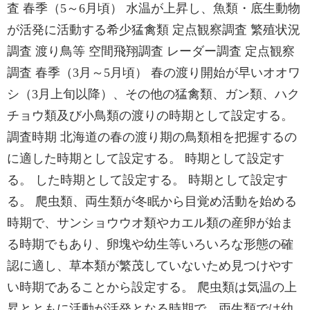
査 春季（5～6月頃） 水温が上昇し、魚類・底生動物
が活発に活動する希少猛禽類 定点観察調査 繁殖状況
調査 渡り鳥等 空間飛翔調査 レーダー調査 定点観察
調査 春季（3月～5月頃） 春の渡り開始が早いオオワ
シ（3月上旬以降）、その他の猛禽類、ガン類、ハク
チョウ類及び小鳥類の渡りの時期として設定する。
調査時期 北海道の春の渡り期の鳥類相を把握するの
に適した時期として設定する。 時期として設定す
る。 した時期として設定する。 時期として設定す
る。 爬虫類、両生類が冬眠から目覚め活動を始める
時期で、サンショウウオ類やカエル類の産卵が始ま
る時期でもあり、卵塊や幼生等いろいろな形態の確
認に適し、草本類が繁茂していないため見つけやす
い時期であることから設定する。 爬虫類は気温の上
昇とともに活動が活発となる時期で、両生類では幼