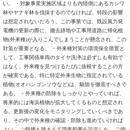
い。 ・対象事業実施区域よりも内陸側にあるカシワ
林やヤナギ林を伐採するのでなければ、特段の影響
は想定されないだろう。この事業では、既設風力発
電機の更新の際に、撤去跡地や工事用道路に帰化植
物(外来種)が入りこんでしまうことが懸念され、この
対策が重要となる。 ・外来種対策の環境保全措置と
して、工事関係車両のタイヤ洗浄は必ずしも有効で
はなく、外来種を見つけるたびに抜根することの方
が確実である。特に特定外来生物に指定されている
植物(オオハンゴンソウなど)は、駆除を徹底すべきで
ある。 ・外来種の防除をしっかりとやっていれば、
将来的には海浜植物が拡大してくるものと想定され
る。更新後の変化をモニタリングしていくべきであ
り、その中で外来種の確認・防除も進めていければ
よい。 ご指摘も踏まえて調査範囲を設定した。 ご指