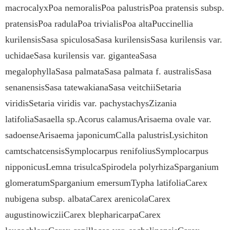
macrocalyxPoa nemoralisPoa palustrisPoa pratensis subsp.
pratensisPoa radulaPoa trivialisPoa altaPuccinellia
kurilensisSasa spiculosaSasa kurilensisSasa kurilensis var.
uchidaeSasa kurilensis var. giganteaSasa
megalophyllaSasa palmataSasa palmata f. australisSasa
senanensisSasa tatewakianaSasa veitchiiSetaria
viridisSetaria viridis var. pachystachysZizania
latifoliaSasaella sp.Acorus calamusArisaema ovale var.
sadoenseArisaema japonicumCalla palustrisLysichiton
camtschatcensisSymplocarpus renifoliusSymplocarpus
nipponicusLemna trisulcaSpirodela polyrhizaSparganium
glomeratumSparganium emersumTypha latifoliaCarex
nubigena subsp. albataCarex arenicolaCarex
augustinowicziiCarex blepharicarpaCarex