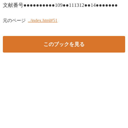
文献番号●●●●●●●●●●109●●111312●●14●●●●●●●
元のページ
../index.html#51
このブックを見る