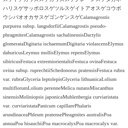
ハリスゲサッポロスゲツルスゲイトアオスゲコウボ
ウシバオオカサスゲゴンゲンスゲCalamagrostis
purpurea subsp. langsdorfiiCalamagrostis pseudo-
phragmitesCalamagrostis sachalinensisDactylis
glomerataDigitaria ischaemumDigitaria violascensElymus
dahuricusLeymus mollisElymus repensElymus
sibiricusFestuca extremiorientalisFestuca ovinaFestuca
ovina subsp. ruprechtiiSchedonorus pratensisFestuca rubra
var. rubraGlyceria leptolepisGlyceria lithuanicaLolium
multiflorumLolium perenneMelica nutansMiscanthus
sinensisMoliniopsis japonicaMuhlenbergia curviaristata
var. curviaristataPanicum capillarePhalaris
arundinaceaPhleum pratensePhragmites australisPoa
annuaPoa hisauchiiPoa macrocalyxPoa macrocalyx var.