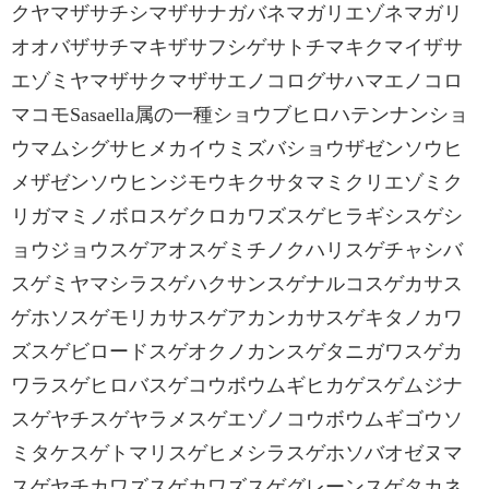
クヤマザサチシマザサナガバネマガリエゾネマガリ
オオバザサチマキザサフシゲサトチマキクマイザサ
エゾミヤマザサクマザサエノコログサハマエノコロ
マコモSasaella属の一種ショウブヒロハテンナンショ
ウマムシグサヒメカイウミズバショウザゼンソウヒ
メザゼンソウヒンジモウキクサタマミクリエゾミク
リガマミノボロスゲクロカワズスゲヒラギシスゲシ
ョウジョウスゲアオスゲミチノクハリスゲチャシバ
スゲミヤマシラスゲハクサンスゲナルコスゲカサス
ゲホソスゲモリカサスゲアカンカサスゲキタノカワ
ズスゲビロードスゲオクノカンスゲタニガワスゲカ
ワラスゲヒロバスゲコウボウムギヒカゲスゲムジナ
スゲヤチスゲヤラメスゲエゾノコウボウムギゴウソ
ミタケスゲトマリスゲヒメシラスゲホソバオゼヌマ
スゲヤチカワズスゲカワズスゲグレーンスゲタカネ