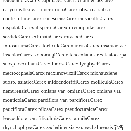
leucochloraCarex capillacea var. sachalinensisCarex
caryophyllea var. microtrichaCarex olivacea subsp.
confertifloraCarex canescensCarex curvicollisCarex
dispalataCarex dispermaCarex drymophilaCarex
sordidaCarex echinataCarex miyabeiCarex
foliosissimaCarex forficulaCarex incisaCarex insaniae var.
insaniaeCarex kobomugiCarex lanceolataCarex lasiocarpa
subsp. occultansCarex limosaCarex lyngbyeiCarex
macrocephalaCarex maximowicziiCarex michauxiana
subsp. asiaticaCarex middendorffiiCarex molliculaCarex
nemurensisCarex omiana var. omianaCarex omiana var.
monticolaCarex parciflora var. parcifloraCarex
paucifloraCarex pilosaCarex pseudocuraicaCarex
leucochlora var. filiculmisCarex pumilaCarex
rhynchophysaCarex sachalinensis var. sachalinensis学名