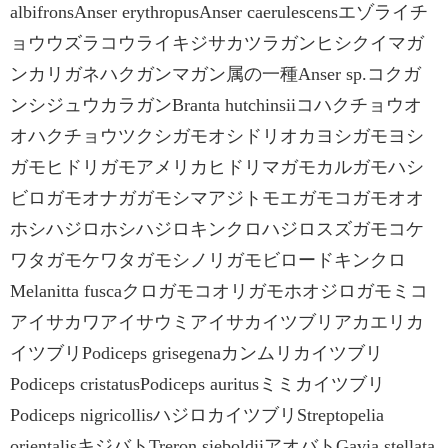
albifronsAnser erythropusAnser caerulescensエゾライチ
ョウウズラコウライキジサカツラガンヒシクイマガ
ンカリガネハクガンマガン属の一種Anser sp.コクガ
ンシジュウカラガンBranta hutchinsiiコハクチョウオ
オハクチョウツクシガモオシドリオカヨシガモヨシ
ガモヒドリガモアメリカヒドリマガモカルガモハシ
ビロガモオナガガモシマアジトモエガモコガモオオ
ホシハジロホシハジロキンクロハジロスズガモコケ
ワタガモケワタガモシノリガモビロードキンクロ
Melanitta fuscaクロガモコオリガモホオジロガモミコ
アイサカワアイサウミアイサカイツブリアカエリカ
イツブリPodiceps grisegenaカンムリカイツブリ
Podiceps cristatusPodiceps auritusミミカイツブリ
Podiceps nigricollisハジロカイツブリStreptopelia
orientalisキジバトTreron sieboldiiアオバトGavia stellata