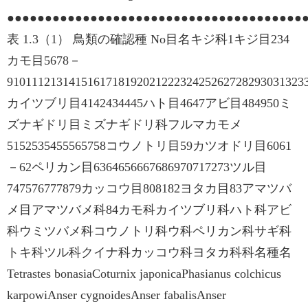
●●●●●●●●●●●●●●●●●●●●●●●●●●●●●●●●●●●●●●●
表 1.3（1） 鳥類の確認種 No目名キジ科1キジ目234
カモ目5678－
910111213141516171819202122232425262728293031323
カイツブリ目4142434445ハト目4647アビ目484950ミ
ズナギドリ目ミズナギドリ科フルマカモメ
5152535455565758コウノトリ目59カツオドリ目6061
－62ペリカン目6364656667686970717273ツル目
747576777879カッコウ目808182ヨタカ目83アマツバ
メ目アマツバメ科84カモ科カイツブリ科ハト科アビ
科ウミツバメ科コウノトリ科ウ科ペリカン科サギ科
トキ科ツル科クイナ科カッコウ科ヨタカ科科名種名
Tetrastes bonasiaCoturnix japonicaPhasianus colchicus
karpowiAnser cygnoidesAnser fabalisAnser