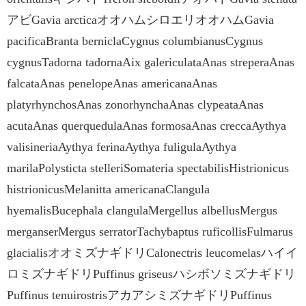
アビGavia arcticaオオハムシロエリオオハムGavia
pacificaBranta berniclaCygnus columbianusCygnus
cygnusTadorna tadornaAix galericulataAnas streperaAnas
falcataAnas penelopeAnas americanaAnas
platyrhynchosAnas zonorhynchaAnas clypeataAnas
acutaAnas querquedulaAnas formosaAnas creccaAythya
valisineriaAythya ferinaAythya fuligulaAythya
marilaPolysticta stelleriSomateria spectabilisHistrionicus
histrionicusMelanitta americanaClangula
hyemalisBucephala clangulaMergellus albellusMergus
merganserMergus serratorTachybaptus ruficollisFulmarus
glacialisオオミズナギドリCalonectris leucomelasハイイ
ロミズナギドリPuffinus griseusハシボソミズナギドリ
Puffinus tenuirostrisアカアシミズナギドリPuffinus