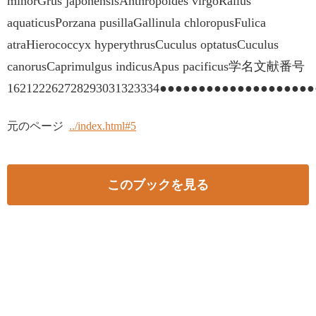
minorGrus japonensisAnthropoides virgoRallus
aquaticusPorzana pusillaGallinula chloropusFulica
atraHierococcyx hyperythrusCuculus optatusCuculus
canorusCaprimulgus indicusApus pacificus学名文献番号
162122262728293031323334●●●●●●●●●●●●●●●●●●●
元のページ
../index.html#5
このブックを見る