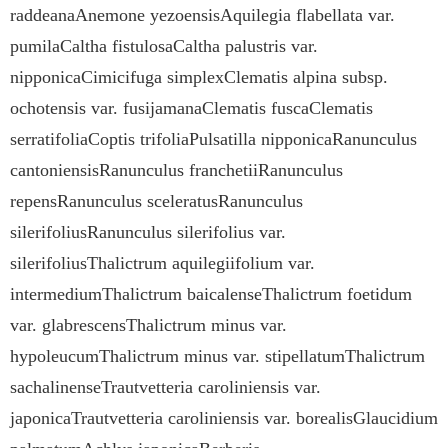
raddeanaAnemone yezoensisAquilegia flabellata var.
pumilaCaltha fistulosaCaltha palustris var.
nipponicaCimicifuga simplexClematis alpina subsp.
ochotensis var. fusijamanaClematis fuscaClematis
serratifoliaCoptis trifoliaPulsatilla nipponicaRanunculus
cantoniensisRanunculus franchetiiRanunculus
repensRanunculus sceleratusRanunculus
silerifoliusRanunculus silerifolius var.
silerifoliusThalictrum aquilegiifolium var.
intermediumThalictrum baicalenseThalictrum foetidum
var. glabrescensThalictrum minus var.
hypoleucumThalictrum minus var. stipellatumThalictrum
sachalinenseTrautvetteria caroliniensis var.
japonicaTrautvetteria caroliniensis var. borealisGlaucidium