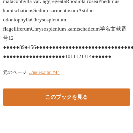
malacophylla var. aggregeataRhodiola roseaPhedimus
kamtschaticusSedum sarmentosumAstilbe
odontophyllaChrysosplenium
flagelliferumChrysosplenium kamtschaticum学名文献番
号12
●●●●●89●456●●●●●●●●●●●●●●●●●●●●●●●●●●●●●
●●●●●●●●●●●●●●●●●●●1011121314●●●●●●
元のページ
../index.html#44
このブックを見る