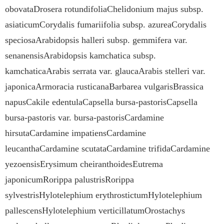
obovataDrosera rotundifoliaChelidonium majus subsp.
asiaticumCorydalis fumariifolia subsp. azureaCorydalis
speciosaArabidopsis halleri subsp. gemmifera var.
senanensisArabidopsis kamchatica subsp.
kamchaticaArabis serrata var. glaucaArabis stelleri var.
japonicaArmoracia rusticanaBarbarea vulgarisBrassica
napusCakile edentulaCapsella bursa-pastorisCapsella
bursa-pastoris var. bursa-pastorisCardamine
hirsutaCardamine impatiensCardamine
leucanthaCardamine scutataCardamine trifidaCardamine
yezoensisErysimum cheiranthoidesEutrema
japonicumRorippa palustrisRorippa
sylvestrisHylotelephium erythrostictumHylotelephium
pallescensHylotelephium verticillatumOrostachys