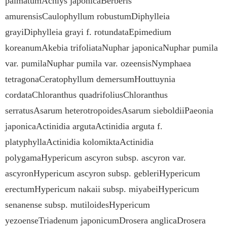
palmatumAchlys japonicaBerberis
amurensisCaulophyllum robustumDiphylleia
grayiDiphylleia grayi f. rotundataEpimedium
koreanumAkebia trifoliataNuphar japonicaNuphar pumila
var. pumilaNuphar pumila var. ozeensisNymphaea
tetragonaCeratophyllum demersumHouttuynia
cordataChloranthus quadrifoliusChloranthus
serratusAsarum heterotropoidesAsarum sieboldiiPaeonia
japonicaActinidia argutaActinidia arguta f.
platyphyllaActinidia kolomiktaActinidia
polygamaHypericum ascyron subsp. ascyron var.
ascyronHypericum ascyron subsp. gebleriHypericum
erectumHypericum nakaii subsp. miyabeiHypericum
senanense subsp. mutiloidesHypericum
yezoenseTriadenum japonicumDrosera anglicaDrosera