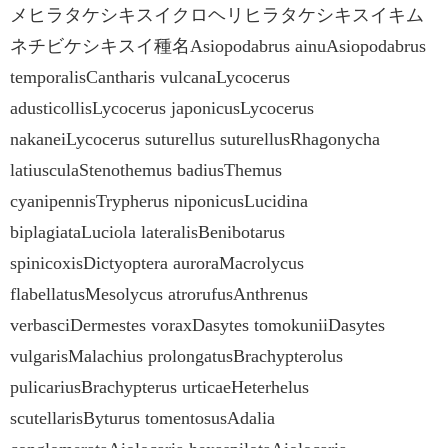
メヒラタケシキスイクロヘリヒラタケシキスイキム
ネチビケシキスイ種名Asiopodabrus ainuAsiopodabrus
temporalisCantharis vulcanaLycocerus
adusticollisLycocerus japonicusLycocerus
nakaneiLycocerus suturellus suturellusRhagonycha
latiusculaStenothemus badiusThemus
cyanipennisTrypherus niponicusLucidina
biplagiataLuciola lateralisBenibotarus
spinicoxisDictyoptera auroraMacrolycus
flabellatusMesolycus atrorufusAnthrenus
verbasciDermestes voraxDasytes tomokuniiDasytes
vulgarisMalachius prolongatusBrachypterolus
pulicariusBrachypterus urticaeHeterhelus
scutellarisByturus tomentosusAdalia