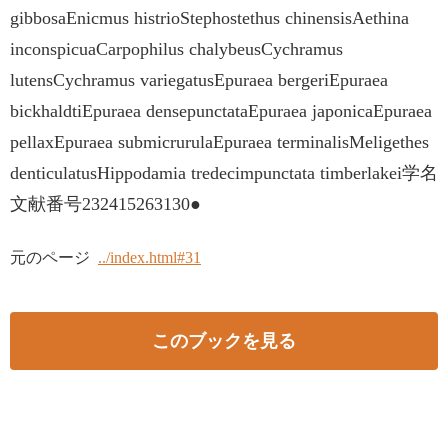
gibbosaEnicmus histrioStephostethus chinensisAethina
inconspicuaCarpophilus chalybeusCychramus
lutensCychramus variegatusEpuraea bergeriEpuraea
bickhaldtiEpuraea densepunctataEpuraea japonicaEpuraea
pellaxEpuraea submicrurulaEpuraea terminalisMeligethes
denticulatusHippodamia tredecimpunctata timberlakei学名
文献番号232415263130●
元のページ
../index.html#31
このブックを見る