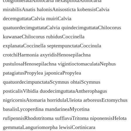
conglomerataAiolocaria hexaspilotaAiolocaria
mirabilisAnatis halonisAnisosticta kobensisCalvia
decemguttataCalvia muiriCalvia
quatuordecimguttataCalvia quindecimguttataChilocorus
kuwanaeChilocorus rubidusCoccinella
explanataCoccinella septempunctataCoccinula
crotchiHarmonia axyridisHenosepilachna
pustulosaHenosepilachna vigintioctomaculataNephus
patagiatusPropylea japonicaPropylea
quatuordecimpunctataScymnus ohtaiScymnus
posticalisVibidia duodecimguttataAntherophagus
nigricornisAtomaria horridulaUleiota arboreusEctomychus
basalisLycoperdina mandarineaMycetina
rufipennisRhodotritoma sufflavaTritoma niponensisHelota
gemmataLanguriomorpha lewisiCortinicara